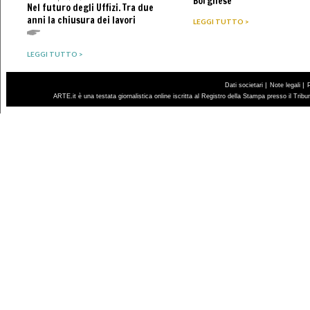
Borghese
Nel futuro degli Uffizi. Tra due
anni la chiusura dei lavori
LEGGI TUTTO >
LEGGI TUTTO >
|
|
Dati societari
Note legali
ARTE.it è una testata giornalistica online iscritta al Registro della Stampa presso il Trib