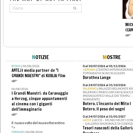
MIC
(CA
N
OTIZIE
M
OSTRE
ROMA
| 06/08/2026
Dal 30/07/2026 al 01/11/2026
ARTE.it media partner de "I
VERONA
| CENTRO INTERNAZIONAL
FOTOGRAFIA SCAVI SCALIGERI
GRANDI MAESTRI" di KUBLAI Film
Dorothea Lange
Dal 24/07/2026 al 31/10/2026
PALERMO
| PALAZZO BELMONTE RIS
06/08/2026
PALERMO I PARCO ARCHEOLOGICO 
I Grandi Maestri: da Caravaggio
PAESAGGISTICO VALLE DEI TEMPLI -
a Herzog, cinque appuntamenti
AGRIGENTO
Botero. L’incanto del Mito I
al cinema con i giganti
Botero. Il peso dei sogni
dell'immaginario
Dal 24/07/2026 al 31/01/2027
LECCE
| LECCE – MUSEO MUST I CO
Il nuovo volto del museo fiorentino
– GALLERIA NAZIONALE DI COSENZ
Tesori nascosti della Galleri
">
FIRENZE
| 06/08/2026