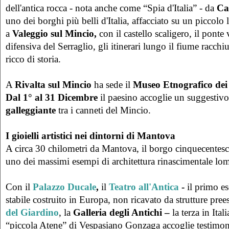
dell'antica rocca - nota anche come “Spia d'Italia” - da
Ca
uno dei borghi più belli d'Italia, affacciato su un piccolo
a
Valeggio sul Mincio,
con il castello scaligero, il ponte 
difensiva del Serraglio, gli itinerari lungo il fiume racc
ricco di storia.
A
Rivalta
sul Mincio
ha sede il
Museo Etnografico dei 
Dal 1° al 31 Dicembre
il paesino accoglie un suggestiv
galleggiante
tra i canneti del Mincio.
I gioielli artistici nei dintorni di Mantova
A circa 30 chilometri da Mantova, il borgo cinquecentes
uno dei massimi esempi di architettura rinascimentale l
Con il
Palazzo Ducale
,
il
Teatro all'Antica
-
il primo es
stabile costruito in Europa, non ricavato da strutture preesi
del Giardino
, la
Galleria degli Antichi –
la terza in Ital
“piccola Atene” di Vespasiano Gonzaga accoglie testimon