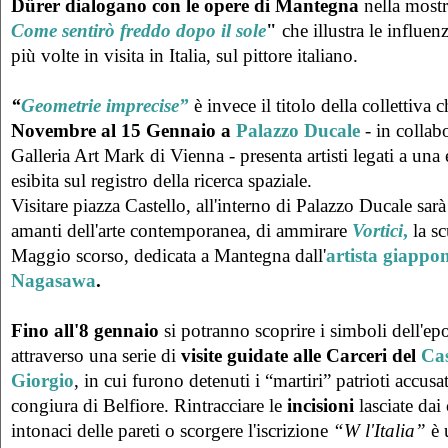
Dürer dialogano con le opere di Mantegna
nella mostr
Come sentirò freddo dopo il sole
"
che illustra le influenz
più volte in visita in Italia, sul pittore italiano.
“
Geometrie imprecise”
è invece il titolo della collettiva 
Novembre al 15 Gennaio a
Palazzo Ducale
- in collab
Galleria Art Mark di Vienna - presenta artisti legati a una 
esibita sul registro della ricerca spaziale.
Visitare piazza Castello, all'interno di Palazzo Ducale sarà
amanti dell'arte contemporanea, di ammirare
Vortici
,
la sc
Maggio scorso, dedicata a Mantegna dall'
artista giappo
Nagasawa
.
Fino all'8 gennaio
si potranno scoprire i simboli dell'ep
attraverso una serie di
visite guidate alle Carceri del
Cas
Giorgio
, in cui furono detenuti i “martiri” patrioti accusat
congiura di Belfiore. Rintracciare le
incisioni
lasciate dai 
intonaci delle pareti o scorgere l'iscrizione
“W l'Italia”
è 