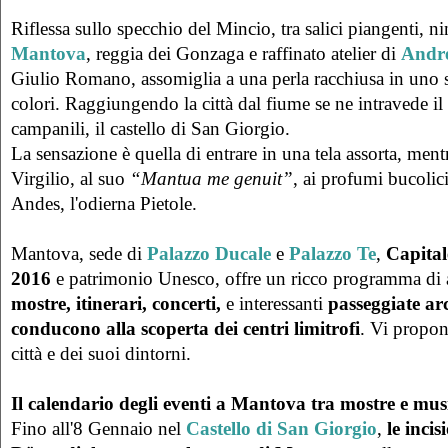
Riflessa sullo specchio del Mincio, tra salici piangenti, nin
Mantova
, reggia dei Gonzaga e raffinato atelier di
Andr
Giulio Romano, assomiglia a una perla racchiusa in uno 
colori. Raggiungendo la città dal fiume se ne intravede il pr
campanili, il castello di San Giorgio.
La sensazione è quella di entrare in una tela assorta, ment
Virgilio, al suo
“Mantua me genuit”
, ai profumi bucolici 
Andes, l'odierna Pietole.
Mantova, sede di
Palazzo Ducale
e
Palazzo Te
,
Capital
2016
e patrimonio Unesco, offre un ricco programma di att
mostre, itinerari, concerti,
e interessanti
passeggiate ar
conducono alla scoperta dei centri limitrofi
. Vi propo
città e dei suoi dintorni.
Il calendario degli eventi a Mantova tra mostre e mus
Fino all'8 Gennaio nel
Castello di San Giorgio
,
le incis