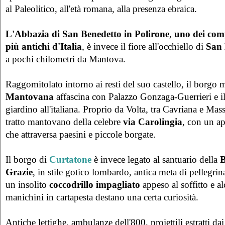
al Paleolitico, all'età romana, alla presenza ebraica.
L'Abbazia di San Benedetto in Polirone
,
uno dei comp
più antichi d'Italia
, è invece il fiore all'occhiello di
San 
a pochi chilometri da Mantova.
Raggomitolato intorno ai resti del suo castello, il borgo
Mantovana
affascina con Palazzo Gonzaga-Guerrieri e i
giardino all'italiana. Proprio da Volta, tra Cavriana e Mas
tratto mantovano della celebre
via
Carolingia
, con un ap
che attraversa paesini e piccole borgate.
Il borgo di
Curtatone
è invece legato al santuario della
B
Grazie
, in stile gotico lombardo, antica meta di pellegrin
un insolito
coccodrillo impagliato
appeso al soffitto e al
manichini in cartapesta destano una certa curiosità.
Antiche lettighe, ambulanze dell'800, proiettili estratti dai