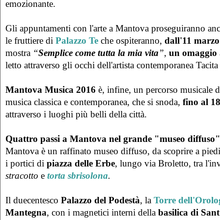
emozionante.
Gli appuntamenti con l'arte a Mantova proseguiranno anc
le fruttiere di
Palazzo Te
che ospiteranno,
d
all'11 marzo
mostra
“
Semplice come tutta la mia vita
”
,
un omaggio
letto attraverso gli occhi dell'artista contemporanea Tacit
Mantova Musica 2016
è, infine, un percorso musicale de
musica classica e contemporanea, che si snoda,
fino al 1
attraverso i luoghi più belli della città.
Quattro passi a Mantova nel grande "museo diffuso
Mantova è un raffinato museo diffuso, da scoprire a piedi o
i portici di
piazza delle Erbe
, lungo via Broletto, tra l'i
stracotto
e
torta sbrisolona
.
Il duecentesco
Palazzo del Podestà
, la
Torre dell'Orolo
Mantegna
, con i magnetici interni della
basilica di San