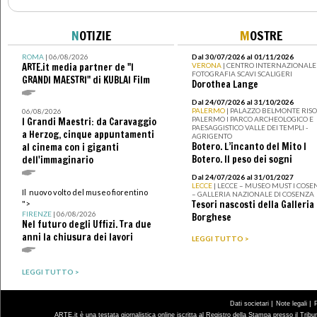
N
OTIZIE
M
OSTRE
ROMA
| 06/08/2026
Dal 30/07/2026 al 01/11/2026
ARTE.it media partner de "I
VERONA
| CENTRO INTERNAZIONALE 
FOTOGRAFIA SCAVI SCALIGERI
GRANDI MAESTRI" di KUBLAI Film
Dorothea Lange
Dal 24/07/2026 al 31/10/2026
PALERMO
| PALAZZO BELMONTE RISO 
06/08/2026
PALERMO I PARCO ARCHEOLOGICO E
I Grandi Maestri: da Caravaggio
PAESAGGISTICO VALLE DEI TEMPLI -
a Herzog, cinque appuntamenti
AGRIGENTO
Botero. L’incanto del Mito I
al cinema con i giganti
Botero. Il peso dei sogni
dell'immaginario
Dal 24/07/2026 al 31/01/2027
LECCE
| LECCE – MUSEO MUST I COSE
Il nuovo volto del museo fiorentino
– GALLERIA NAZIONALE DI COSENZA
Tesori nascosti della Galleria
">
FIRENZE
| 06/08/2026
Borghese
Nel futuro degli Uffizi. Tra due
anni la chiusura dei lavori
LEGGI TUTTO >
LEGGI TUTTO >
|
|
Dati societari
Note legali
ARTE.it è una testata giornalistica online iscritta al Registro della Stampa presso il Trib