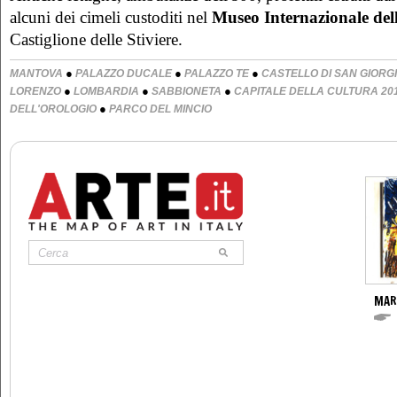
alcuni dei cimeli custoditi nel
Museo Internazionale de
Castiglione delle Stiviere.
●
●
●
MANTOVA
PALAZZO DUCALE
PALAZZO TE
CASTELLO DI SAN GIORG
●
●
●
LORENZO
LOMBARDIA
SABBIONETA
CAPITALE DELLA CULTURA 20
●
DELL'OROLOGIO
PARCO DEL MINCIO
MAR