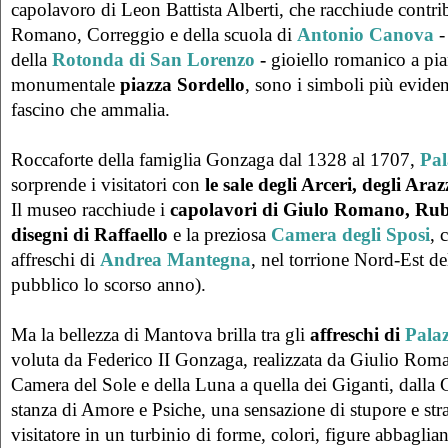
capolavoro di Leon Battista Alberti, che racchiude contri
Romano, Correggio e della scuola di
Antonio Canova
-
della
Rotonda di San Lorenzo
-
gioiello romanico a pian
monumentale
piazza Sordello
, sono i simboli più evident
fascino che ammalia.
Roccaforte della famiglia Gonzaga dal 1328 al 1707,
Pal
sorprende i visitatori con
le sale degli Arceri, degli Araz
Il museo racchiude i
capolavori di Giulo Romano, Rube
disegni di Raffaello
e la preziosa
Camera degli Sposi
, 
affreschi di
Andrea Mantegna
, nel torrione Nord-Est del
pubblico lo scorso anno).
Ma la bellezza di Mantova brilla tra gli
affreschi di
Pala
voluta da Federico II Gonzaga, realizzata da Giulio Rom
Camera del Sole e della Luna a quella dei Giganti, dalla 
stanza di Amore e Psiche, una sensazione di stupore e str
visitatore in un turbinio di forme, colori, figure abbaglian