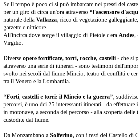
Se il tempo è poco ci si può imbarcare nei pressi del cast
per un giro di circa un'ora attraverso
“l'ascensore d'acq
naturale della
Vallazza,
ricco di vegetazione galleggiante, 
garzette e nitticore.
All'incirca dove sorge il villaggio di Pietole c'era
Andes
,
Virgilio.
Diverse
opere fortificate, torri, rocche, castelli -
che si 
attraverso una serie di itinerari - sono testimoni dell'impo
svolto nei secoli dal fiume Mincio, teatro di conflitti e c
tra il Veneto e la Lombardia.
“Forti, castelli e torri: il Mincio e la guerra”
, suddiviso
percorsi, è uno dei 25 interessanti itinerari - da effettuare i
in motonave, a seconda del percorso - alla scoperta delle t
custodite dal fiume.
Da Monzambano a
Solferino
, con i resti del Castello d