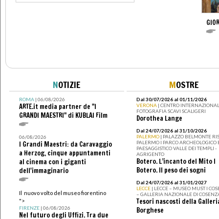
GIOR
N
OTIZIE
M
OSTRE
ROMA
| 06/08/2026
Dal 30/07/2026 al 01/11/2026
ARTE.it media partner de "I
VERONA
| CENTRO INTERNAZIONAL
FOTOGRAFIA SCAVI SCALIGERI
GRANDI MAESTRI" di KUBLAI Film
Dorothea Lange
Dal 24/07/2026 al 31/10/2026
PALERMO
| PALAZZO BELMONTE RIS
06/08/2026
PALERMO I PARCO ARCHEOLOGICO 
I Grandi Maestri: da Caravaggio
PAESAGGISTICO VALLE DEI TEMPLI -
a Herzog, cinque appuntamenti
AGRIGENTO
Botero. L’incanto del Mito I
al cinema con i giganti
Botero. Il peso dei sogni
dell'immaginario
Dal 24/07/2026 al 31/01/2027
LECCE
| LECCE – MUSEO MUST I CO
Il nuovo volto del museo fiorentino
– GALLERIA NAZIONALE DI COSENZ
Tesori nascosti della Galleri
">
FIRENZE
| 06/08/2026
Borghese
Nel futuro degli Uffizi. Tra due