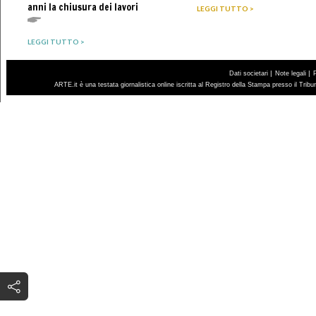
anni la chiusura dei lavori
LEGGI TUTTO >
LEGGI TUTTO >
|
|
Dati societari
Note legali
ARTE.it è una testata giornalistica online iscritta al Registro della Stampa presso il Trib