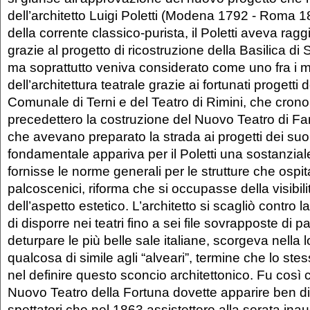
dell’architetto Luigi Poletti (Modena 1792 - Roma 
della corrente classico-purista, il Poletti aveva ragg
grazie al progetto di ricostruzione della Basilica d
ma soprattutto veniva considerato come uno fra i m
dell’architettura teatrale grazie ai fortunati progetti 
Comunale di Terni e del Teatro di Rimini, che cron
precedettero la costruzione del Nuovo Teatro di Fan
che avevano preparato la strada ai progetti dei suoi 
fondamentale appariva per il Poletti una sostanzial
fornisse le norme generali per le strutture che ospi
palcoscenici, riforma che si occupasse della visibilit
dell’aspetto estetico. L’architetto si scagliò contro l
di disporre nei teatri fino a sei file sovrapposte di pa
deturpare le più belle sale italiane, scorgeva nella 
qualcosa di simile agli “alveari”, termine che lo stess
nel definire questo sconcio architettonico. Fu così 
Nuovo Teatro della Fortuna dovette apparire ben div
spettatori che nel 1863 assistettero alla serata ina