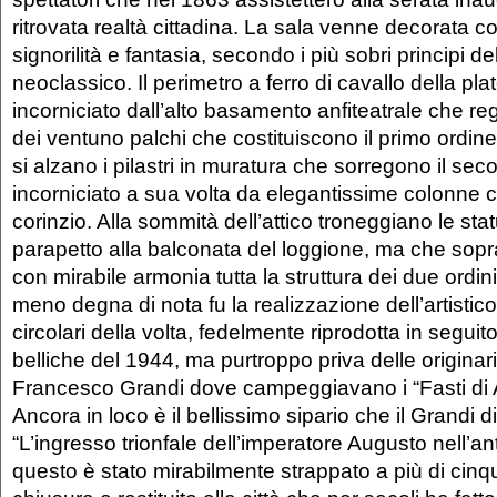
ritrovata realtà cittadina. La sala venne decorata 
signorilità e fantasia, secondo i più sobri principi de
neoclassico. Il perimetro a ferro di cavallo della pl
incorniciato dall’alto basamento anfiteatrale che r
dei ventuno palchi che costituiscono il primo ordine
si alzano i pilastri in muratura che sorregono il sec
incorniciato a sua volta da elegantissime colonne c
corinzio. Alla sommità dell’attico troneggiano le s
parapetto alla balconata del loggione, ma che sopr
con mirabile armonia tutta la struttura dei due ordin
meno degna di nota fu la realizzazione dell’artisti
circolari della volta, fedelmente riprodotta in seguito
belliche del 1944, ma purtroppo priva delle originarie
Francesco Grandi dove campeggiavano i “Fasti di A
Ancora in loco è il bellissimo sipario che il Grandi 
“L’ingresso trionfale dell’imperatore Augusto nell’a
questo è stato mirabilmente strappato a più di cinqu