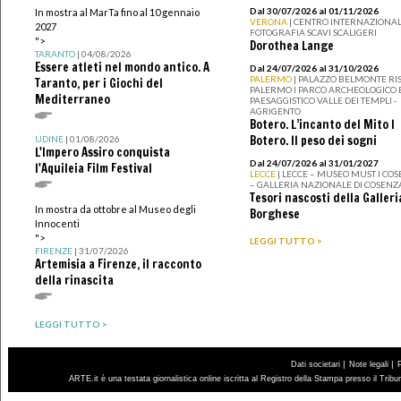
Dal 30/07/2026 al 01/11/2026
In mostra al MarTa fino al 10 gennaio
VERONA
| CENTRO INTERNAZIONAL
2027
FOTOGRAFIA SCAVI SCALIGERI
">
Dorothea Lange
TARANTO
| 04/08/2026
Essere atleti nel mondo antico. A
Dal 24/07/2026 al 31/10/2026
PALERMO
| PALAZZO BELMONTE RIS
Taranto, per i Giochi del
PALERMO I PARCO ARCHEOLOGICO 
Mediterraneo
PAESAGGISTICO VALLE DEI TEMPLI -
AGRIGENTO
Botero. L’incanto del Mito I
Botero. Il peso dei sogni
UDINE
| 01/08/2026
L'Impero Assiro conquista
Dal 24/07/2026 al 31/01/2027
l'Aquileia Film Festival
LECCE
| LECCE – MUSEO MUST I CO
– GALLERIA NAZIONALE DI COSENZ
Tesori nascosti della Galleri
In mostra da ottobre al Museo degli
Borghese
Innocenti
">
LEGGI TUTTO >
FIRENZE
| 31/07/2026
Artemisia a Firenze, il racconto
della rinascita
LEGGI TUTTO >
|
|
Dati societari
Note legali
ARTE.it è una testata giornalistica online iscritta al Registro della Stampa presso il Trib