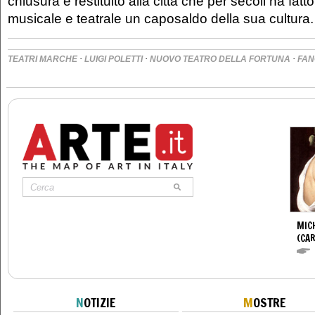
chiusura e restituito alla città che per secoli ha fatt
musicale e teatrale un caposaldo della sua cultura.
·
·
·
TEATRI MARCHE
LUIGI POLETTI
NUOVO TEATRO DELLA FORTUNA
FAN
MIC
(CA
N
OTIZIE
M
OSTRE