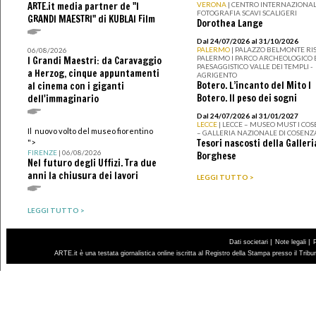
ARTE.it media partner de "I
VERONA
| CENTRO INTERNAZIONAL
FOTOGRAFIA SCAVI SCALIGERI
GRANDI MAESTRI" di KUBLAI Film
Dorothea Lange
Dal 24/07/2026 al 31/10/2026
PALERMO
| PALAZZO BELMONTE RIS
06/08/2026
PALERMO I PARCO ARCHEOLOGICO 
I Grandi Maestri: da Caravaggio
PAESAGGISTICO VALLE DEI TEMPLI -
a Herzog, cinque appuntamenti
AGRIGENTO
Botero. L’incanto del Mito I
al cinema con i giganti
Botero. Il peso dei sogni
dell'immaginario
Dal 24/07/2026 al 31/01/2027
LECCE
| LECCE – MUSEO MUST I CO
Il nuovo volto del museo fiorentino
– GALLERIA NAZIONALE DI COSENZ
Tesori nascosti della Galleri
">
FIRENZE
| 06/08/2026
Borghese
Nel futuro degli Uffizi. Tra due
anni la chiusura dei lavori
LEGGI TUTTO >
LEGGI TUTTO >
|
|
Dati societari
Note legali
ARTE.it è una testata giornalistica online iscritta al Registro della Stampa presso il Trib