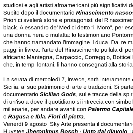
studiosi e agli artisti afroamericani più significativi d
Subito dopo il documentario
Rinascimento nasco
Priori ci svelerà storie e protagonisti del Rinascime
black. Alessandro de’ Medici detto “il Moro”, per ese
una donna nera o mulatta: lo testimoniano Pontor
che hanno tramandato l’immagine il duca. Dai re ma
paggi in livrea, l’arte del Rinascimento pullula di pe
africana: Mantegna, Carpaccio, Correggio, Botticelli
che, in tempi lontani, li hanno consegnati alla stori
La serata di mercoledì 7, invece, sarà interamente 
Sicilia, al suo patrimonio di arte e tradizioni. Si part
documentario
Sicilian Gods
, sulle tracce della spiri
di un’isola dove il quotidiano si intreccia con simbo
millenarie, per andare avanti con
Palermo Capital
e
Ragusa e Ibla. Fiori di pietra
.
Venerdì 9 agosto Sky Arte presenta il documentario
Huystee
Jheronimus Bosch - Unto dal diavolo
, 