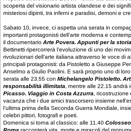
scoperta del visionario artista olandese e dei signifi
misteriosi dipinti, tra inferni e paradisi, demoni e cr
Sabato 10, invece, ci aspetta una serata in compag
importanti protagonisti dell’arte moderna e contem
il documentario
Arte Povera. Appunti per la stori
Bettinetti ripercorrerà l’evoluzione di uno dei movim
rivoluzionari dell’arte italiana attraverso le voce di 
principali protagonisti: da Pistoletto a Giuseppe P
Anselmo a Giulio Paolini. E sarà proprio uno di loro
serata alle 23.55 con
Michelangelo Pistoletto. Art
responsabilità illimitata
, mentre alle 22.15 andrà
Picasso. Viaggio in Costa Azzurra
, ricostruzione
vacanza che i due amici trascorsero insieme nell’es
l’ultima prima della Seconda Guerra Mondiale, ins
celebri pittori, fotografi e poeti.
Domenica si torna al classico: alle 11.40
Colosseo -
Roma
racconterà vita, morte e miracoli del monume