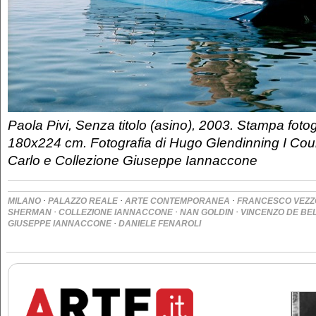
Paola Pivi, Senza titolo (asino), 2003. Stampa fotog
180x224 cm. Fotografia di Hugo Glendinning I Co
Carlo e Collezione Giuseppe Iannaccone
·
·
·
MILANO
PALAZZO REALE
ARTE CONTEMPORANEA
FRANCESCO VEZZ
·
·
·
SHERMAN
COLLEZIONE IANNACCONE
NAN GOLDIN
VINCENZO DE BEL
·
GIUSEPPE IANNACCONE
DANIELE FENAROLI