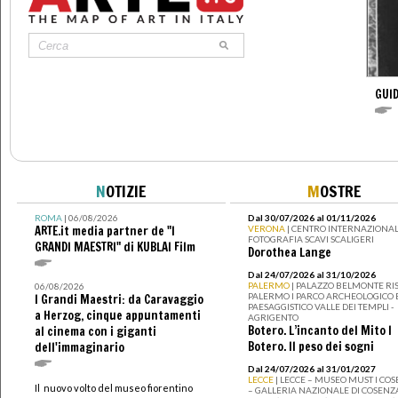
GUID
N
OTIZIE
M
OSTRE
ROMA
| 06/08/2026
Dal 30/07/2026 al 01/11/2026
ARTE.it media partner de "I
VERONA
| CENTRO INTERNAZIONAL
FOTOGRAFIA SCAVI SCALIGERI
GRANDI MAESTRI" di KUBLAI Film
Dorothea Lange
Dal 24/07/2026 al 31/10/2026
PALERMO
| PALAZZO BELMONTE RIS
06/08/2026
PALERMO I PARCO ARCHEOLOGICO 
I Grandi Maestri: da Caravaggio
PAESAGGISTICO VALLE DEI TEMPLI -
a Herzog, cinque appuntamenti
AGRIGENTO
Botero. L’incanto del Mito I
al cinema con i giganti
Botero. Il peso dei sogni
dell'immaginario
Dal 24/07/2026 al 31/01/2027
LECCE
| LECCE – MUSEO MUST I CO
Il nuovo volto del museo fiorentino
– GALLERIA NAZIONALE DI COSENZ