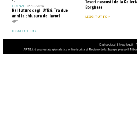
Tesori nascosti della Galleri
">
FIRENZE
| 06/08/2026
Borghese
Nel futuro degli Uffizi. Tra due
anni la chiusura dei lavori
LEGGI TUTTO >
LEGGI TUTTO >
|
|
Dati societari
Note legali
ARTE.it è una testata giornalistica online iscritta al Registro della Stampa presso il Trib