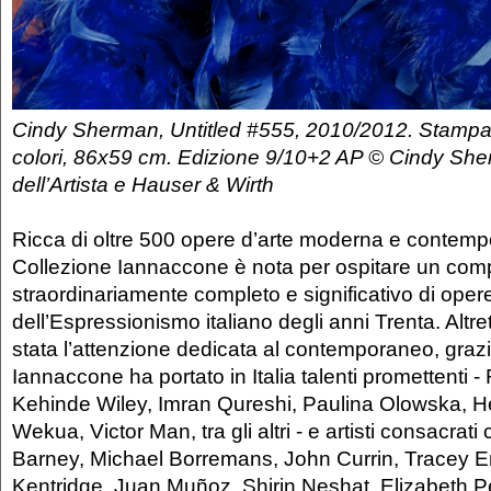
Cindy Sherman, Untitled #555, 2010/2012. Stamp
colori, 86x59 cm. Edizione 9/10+2 AP © Cindy She
dell’Artista e Hauser & Wirth
Ricca di oltre 500 opere d’arte moderna e contemp
Collezione Iannaccone è nota per ospitare un co
straordinariamente completo e significativo di oper
dell’Espressionismo italiano degli anni Trenta. Altre
stata l’attenzione dedicata al contemporaneo, grazi
Iannaccone ha portato in Italia talenti promettenti 
Kehinde Wiley, Imran Qureshi, Paulina Olowska, 
Wekua, Victor Man, tra gli altri - e artisti consacra
Barney, Michael Borremans, John Currin, Tracey E
Kentridge, Juan Muñoz, Shirin Neshat, Elizabeth P