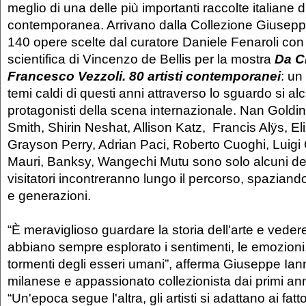
meglio di una delle più importanti raccolte italiane d
contemporanea. Arrivano dalla Collezione Giusep
140 opere scelte dal curatore Daniele Fenaroli con
scientifica di Vincenzo de Bellis per la mostra
Da C
Francesco Vezzoli. 80 artisti contemporanei
: un
temi caldi di questi anni attraverso lo sguardo si alc
protagonisti della scena internazionale. Nan Goldin
Smith, Shirin Neshat, Allison Katz, Francis Alÿs, E
Grayson Perry, Adrian Paci, Roberto Cuoghi, Luigi 
Mauri, Banksy, Wangechi Mutu sono solo alcuni dei
visitatori incontreranno lungo il percorso, spaziando 
e generazioni.
“È meraviglioso guardare la storia dell'arte e vedere
abbiano sempre esplorato i sentimenti, le emozioni, 
tormenti degli esseri umani”, afferma Giuseppe Ia
milanese e appassionato collezionista dai primi an
“Un'epoca segue l'altra, gli artisti si adattano ai fatto