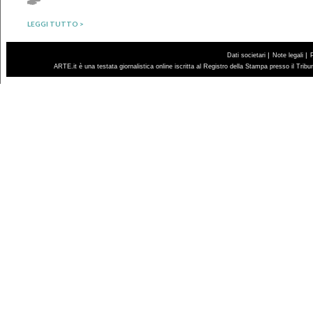
LEGGI TUTTO >
|
|
Dati societari
Note legali
ARTE.it è una testata giornalistica online iscritta al Registro della Stampa presso il Trib