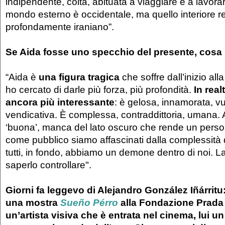
indipendente, colta, abituata a viaggiare e a lavorar
mondo esterno è occidentale, ma quello interiore r
profondamente iraniano”.
Se Aida fosse uno specchio del presente, cosa 
“Aida è
una figura tragica
che soffre dall’inizio all
ho cercato di darle più forza, più profondità.
In real
ancora più interessante
: è gelosa, innamorata, vu
vendicativa. È complessa, contraddittoria, umana. 
‘buona’, manca del lato oscuro che rende un perso
come pubblico siamo affascinati dalla complessità
tutti, in fondo, abbiamo un demone dentro di noi. La
saperlo controllare".
Giorni fa leggevo di Alejandro González Iñárrit
una mostra
Sueño Pérro
alla Fondazione Prada 
un’artista visiva che è entrata nel cinema, lui u