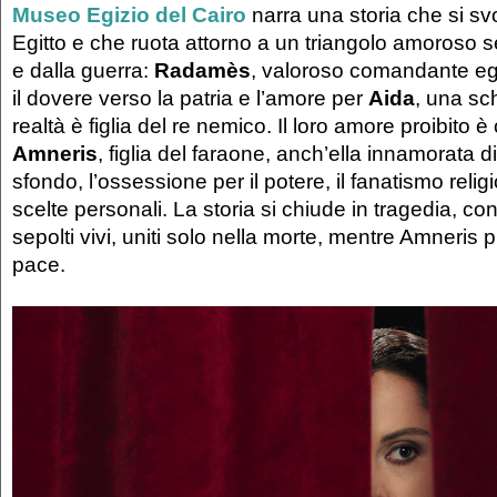
Museo Egizio del Cairo
narra una storia che si svo
Egitto e che ruota attorno a un triangolo amoroso 
e dalla guerra:
Radamès
, valoroso comandante egi
il dovere verso la patria e l’amore per
Aida
, una sc
realtà è figlia del re nemico. Il loro amore proibito 
Amneris
, figlia del faraone, anch’ella innamorata 
sfondo, l’ossessione per il potere, il fanatismo relig
scelte personali. La storia si chiude in tragedia, 
sepolti vivi, uniti solo nella morte, mentre Amneris 
pace.