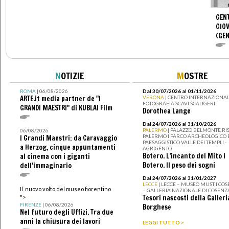
GENT
GIOV
(GEN
N
OTIZIE
M
OSTRE
ROMA
| 06/08/2026
Dal 30/07/2026 al 01/11/2026
ARTE.it media partner de "I
VERONA
| CENTRO INTERNAZIONAL
FOTOGRAFIA SCAVI SCALIGERI
GRANDI MAESTRI" di KUBLAI Film
Dorothea Lange
Dal 24/07/2026 al 31/10/2026
PALERMO
| PALAZZO BELMONTE RIS
06/08/2026
PALERMO I PARCO ARCHEOLOGICO 
I Grandi Maestri: da Caravaggio
PAESAGGISTICO VALLE DEI TEMPLI -
a Herzog, cinque appuntamenti
AGRIGENTO
Botero. L’incanto del Mito I
al cinema con i giganti
Botero. Il peso dei sogni
dell'immaginario
Dal 24/07/2026 al 31/01/2027
LECCE
| LECCE – MUSEO MUST I CO
Il nuovo volto del museo fiorentino
– GALLERIA NAZIONALE DI COSENZ
Tesori nascosti della Galleri
">
FIRENZE
| 06/08/2026
Borghese
Nel futuro degli Uffizi. Tra due
anni la chiusura dei lavori
LEGGI TUTTO >