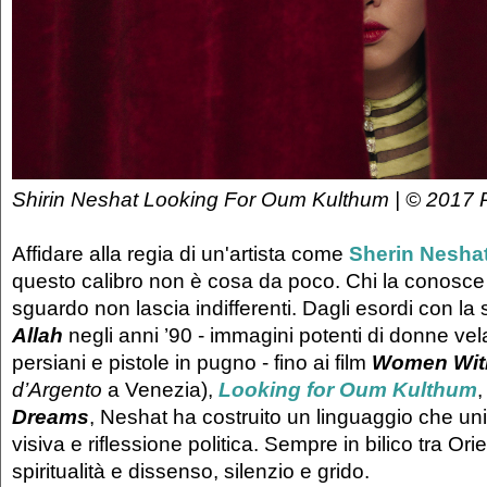
Shirin Neshat Looking For Oum Kulthum | © 2017 
Affidare alla regia di un'artista come
Sherin Nesha
questo calibro non è cosa da poco. Chi la conosce
sguardo non lascia indifferenti. Dagli esordi con la 
Allah
negli anni ’90 - immagini potenti di donne vel
persiani e pistole in pugno - fino ai film
Women Wit
d’Argento
a Venezia),
Looking for Oum Kulthum
,
Dreams
, Neshat ha costruito un linguaggio che un
visiva e riflessione politica. Sempre in bilico tra Or
spiritualità e dissenso, silenzio e grido.