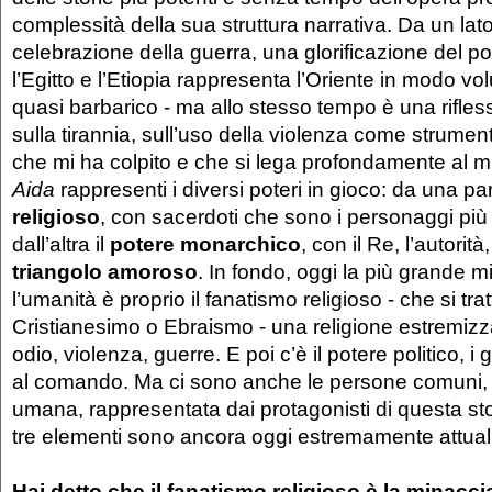
complessità della sua struttura narrativa. Da un lat
celebrazione della guerra, una glorificazione del pot
l’Egitto e l’Etiopia rappresenta l’Oriente in modo v
quasi barbarico - ma allo stesso tempo è una rifles
sulla tirannia, sull’uso della violenza come strumen
che mi ha colpito e che si lega profondamente al 
Aida
rappresenti i diversi poteri in gioco: da una par
religioso
, con sacerdoti che sono i personaggi più v
dall’altra il
potere monarchico
, con il Re, l’autorità,
triangolo amoroso
. In fondo, oggi la più grande m
l’umanità è proprio il fanatismo religioso - che si tratt
Cristianesimo o Ebraismo - una religione estremiz
odio, violenza, guerre. E poi c’è il potere politico, i 
al comando. Ma ci sono anche le persone comuni,
umana, rappresentata dai protagonisti di questa sto
tre elementi sono ancora oggi estremamente attuali
Hai detto che il fanatismo religioso è la minacc