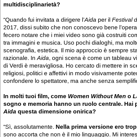
multidisciplinarietà?
“Quando fui invitata a dirigere l’
Aida
per il
Festival 
2017, dissi subito che non conoscevo bene l’opera 
fecero notare che i miei video sono già costruiti c
tra immagini e musica. Uso pochi dialoghi, ma mol
scenografia, estetica. Il mio approccio è sempre st
razionale. In
Aida
, ogni scena è come un tableau v
di Verdi è meravigliosa. Ho cercato di mettere in scen
religiosi, politici e affettivi in modo visivamente pot
confondere lo spettatore, ma anche senza semplifi
In molti tuoi film, come
Women Without Men
o
L
sogno e memoria hanno un ruolo centrale. Hai 
Aida
questa dimensione onirica?
“Sì, assolutamente.
Nella prima versione ero trop
sono accorta che non è il mio linguaggio. Mi intere