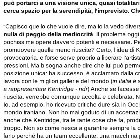
può portarci a una visione unica, quasi totalitari
cerca spazio per la serendipità, l’imprevisto. C
“Capisco quello che vuole dire, ma io la vedo div
nulla di peggio della mediocrità
. Il problema ogg
pochissime opere davvero potenti e necessarie. 
promuovere quelle meno riuscite? Certo, l’idea di 
provocatoria, e forse serve proprio a liberare l’artis
pressioni. Ma bisogna anche dire che lui può perme
posizione unica: ha successo, è acclamato dalla cr
lavora con le migliori gallerie del mondo (
in Italia
a rappresentare Kentridge - ndr
) Anche se facess
riuscita, verrebbe comunque accolta e celebrata. No
Io, ad esempio, ho ricevuto critiche dure sia in Occ
mondo iraniano. Non ho mai goduto di un’accettazi
anche che Kentridge, tra le tante cose che fa, prod
troppo. Non so come riesca a garantire sempre la q
farlo perché ha un team eccellente, una macchina p