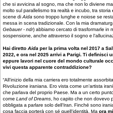
che si avvicina al sogno, ma che non lo diviene mai
molto sul parallelismo tra realtà e incubo, tra storia
scene di
Aida
sono troppo lunghe e noiose se rest
messa in scena tradizionale. Con la mia dramaturg
Gebauer - ndr
) abbiamo cercato di trasformarle in 
sospensione, anche attraverso il sogno e l’allucina
Hai diretto
Aida
per la prima volta nel 2017 a Sal
2022, e ora nel 2025 arrivi a Parigi. Ti definisci un
eppure lavori nel cuore del mondo culturale oc
vivi questa apparente contraddizione?
“All’inizio della mia carriera ero totalmente assorbita
Rivoluzione iraniana. Ero vista come un’artista ir
che parlava del proprio Paese. Ma a un certo punto
come
Land of Dreams
, ho capito che non dovevo p
obbligata a parlare solo dell’Iran. Finché sono ira
cosa faccia porterà con sé quell’identità. Ma
ora mi