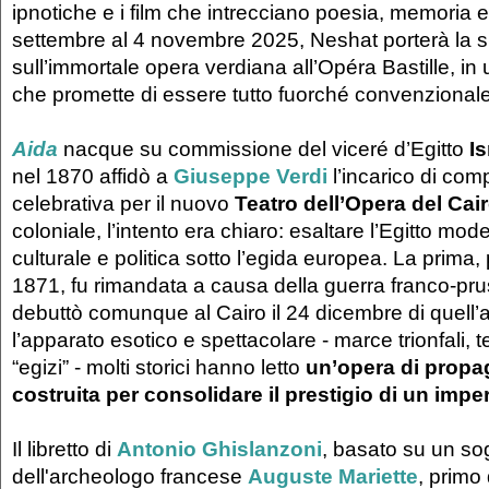
ipnotiche e i film che intrecciano poesia, memoria 
settembre al 4 novembre 2025, Neshat porterà la s
sull’immortale opera verdiana all’Opéra Bastille, i
che promette di essere tutto fuorché convenzionale
Aida
nacque su commissione del viceré d’Egitto
I
nel 1870 affidò a
Giuseppe Verdi
l’incarico di com
celebrativa per il nuovo
Teatro dell’Opera del Cai
coloniale, l’intento era chiaro: esaltare l’Egitto m
culturale e politica sotto l’egida europea. La prima, p
1871, fu rimandata a causa della guerra franco-pr
debuttò comunque al Cairo il 24 dicembre di quell’
l’apparato esotico e spettacolare - marce trionfali, 
“egizi” - molti storici hanno letto
un’opera di propag
costruita per consolidare il prestigio di un impe
Il libretto di
Antonio Ghislanzoni
, basato su un sog
dell'archeologo francese
Auguste Mariette
, primo 