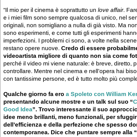
“Il mio per il cinema è soprattutto un
love affair
. Far
e i miei film sono sempre qualcosa di unico, nel s
originali, non somigliano a nulla di già visto. Ma n
sono esperimenti, e come tutti gli esperimenti hann
imperfezioni. I problemi ci sono, a volte nella scen
restano opere nuove.
Credo di essere probabilm
videoartista migliore di quanto non sia come fot
perché il video mi viene naturale: è breve, diretto, p
controllare. Mentre nel cinema e nell’opera hai bis
con tantissime persone, ed è tutto molto più compl
Qualche giorno fa ero
a Spoleto con William Ke
presentando alcune mostre e un talk sul suo “
C
Good Idea
”. Trovo interessante il suo approcc
idee meno brillanti, meno funzionali, per sfuggir
dell’efficienza e della perfezione che spesso do
contemporanea. Dice che puntare sempre alla “