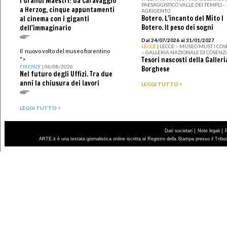
I Grandi Maestri: da Caravaggio
PAESAGGISTICO VALLE DEI TEMPLI -
a Herzog, cinque appuntamenti
AGRIGENTO
Botero. L’incanto del Mito I
al cinema con i giganti
Botero. Il peso dei sogni
dell'immaginario
Dal 24/07/2026 al 31/01/2027
LECCE
| LECCE – MUSEO MUST I CO
Il nuovo volto del museo fiorentino
– GALLERIA NAZIONALE DI COSENZ
Tesori nascosti della Galleri
">
FIRENZE
| 06/08/2026
Borghese
Nel futuro degli Uffizi. Tra due
anni la chiusura dei lavori
LEGGI TUTTO >
LEGGI TUTTO >
|
|
Dati societari
Note legali
ARTE.it è una testata giornalistica online iscritta al Registro della Stampa presso il Trib