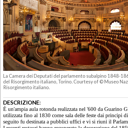
La Camera dei Deputati del parlamento subalpino 1848-18
del Risorgimento italiano, Torino. Courtesy of © Museo Naz
Risorgimento italiano.
DESCRIZIONE:
È un'ampia aula rotonda realizzata nel '600 da Guarino 
utilizzata fino al 1830 come sala delle feste dai principi 
seguito fu destinata a pubblici uffici e vi si riunì il Parl
I recenti restauri hanno recuperato la decorazione del 1