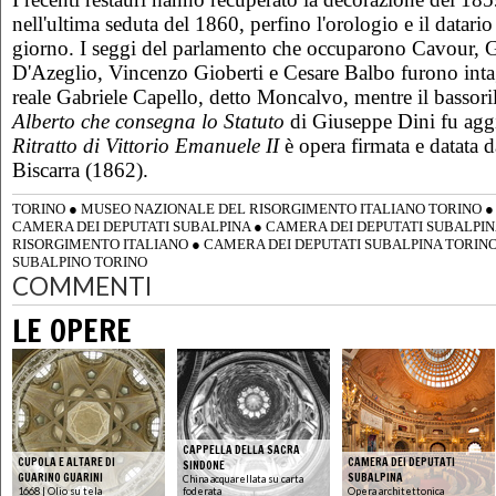
nell'ultima seduta del 1860, perfino l'orologio e il datari
giorno. I seggi del parlamento che occuparono Cavour, 
D'Azeglio, Vincenzo Gioberti e Cesare Balbo furono intagl
reale Gabriele Capello, detto Moncalvo, mentre il bassor
Alberto che consegna lo Statuto
di Giuseppe Dini fu aggi
Ritratto di Vittorio Emanuele II
è opera firmata e datata d
Biscarra (1862).
TORINO
●
MUSEO NAZIONALE DEL RISORGIMENTO ITALIANO TORINO
CAMERA DEI DEPUTATI SUBALPINA
●
CAMERA DEI DEPUTATI SUBALPI
RISORGIMENTO ITALIANO
●
CAMERA DEI DEPUTATI SUBALPINA TORIN
SUBALPINO TORINO
COMMENTI
LE OPERE
CAPPELLA DELLA SACRA
CUPOLA E ALTARE DI
CAMERA DEI DEPUTATI
SINDONE
GUARINO GUARINI
SUBALPINA
China acquarellata su carta
1668 | Olio su tela
foderata
Opera architettonica