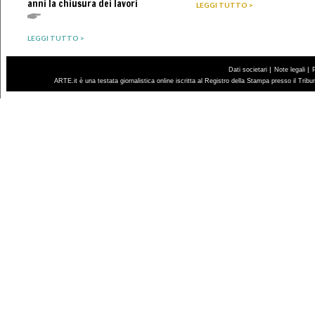
anni la chiusura dei lavori
LEGGI TUTTO >
LEGGI TUTTO >
|
|
Dati societari
Note legali
ARTE.it è una testata giornalistica online iscritta al Registro della Stampa presso il Trib