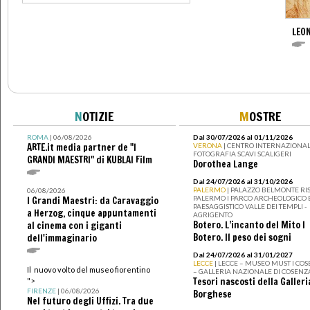
LEON
N
OTIZIE
M
OSTRE
ROMA
| 06/08/2026
Dal 30/07/2026 al 01/11/2026
ARTE.it media partner de "I
VERONA
| CENTRO INTERNAZIONAL
FOTOGRAFIA SCAVI SCALIGERI
GRANDI MAESTRI" di KUBLAI Film
Dorothea Lange
Dal 24/07/2026 al 31/10/2026
PALERMO
| PALAZZO BELMONTE RIS
06/08/2026
PALERMO I PARCO ARCHEOLOGICO 
I Grandi Maestri: da Caravaggio
PAESAGGISTICO VALLE DEI TEMPLI -
a Herzog, cinque appuntamenti
AGRIGENTO
Botero. L’incanto del Mito I
al cinema con i giganti
Botero. Il peso dei sogni
dell'immaginario
Dal 24/07/2026 al 31/01/2027
LECCE
| LECCE – MUSEO MUST I CO
Il nuovo volto del museo fiorentino
– GALLERIA NAZIONALE DI COSENZ
Tesori nascosti della Galleri
">
FIRENZE
| 06/08/2026
Borghese
Nel futuro degli Uffizi. Tra due