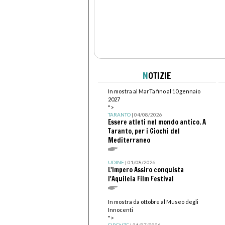
N
OTIZIE
In mostra al MarTa fino al 10 gennaio
2027
">
TARANTO
| 04/08/2026
Essere atleti nel mondo antico. A
Taranto, per i Giochi del
Mediterraneo
UDINE
| 01/08/2026
L'Impero Assiro conquista
l'Aquileia Film Festival
In mostra da ottobre al Museo degli
Innocenti
">