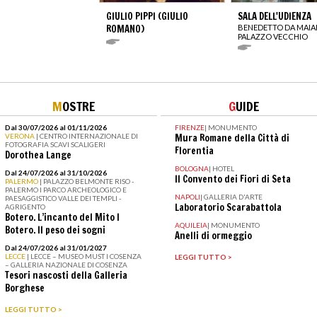
GIULIO PIPPI (GIULIO
SALA DELL'UDIENZA
ROMANO)
BENEDETTO DA MAI
PALAZZO VECCHIO
M
OSTRE
G
UIDE
Dal 30/07/2026 al 01/11/2026
FIRENZE
|
MONUMENTO
VERONA
| CENTRO INTERNAZIONALE DI
Mura Romane della Città di
FOTOGRAFIA SCAVI SCALIGERI
Florentia
Dorothea Lange
BOLOGNA
|
HOTEL
Dal 24/07/2026 al 31/10/2026
Il Convento dei Fiori di Seta
PALERMO
| PALAZZO BELMONTE RISO -
PALERMO I PARCO ARCHEOLOGICO E
NAPOLI
|
GALLERIA D'ARTE
PAESAGGISTICO VALLE DEI TEMPLI -
Laboratorio Scarabattola
AGRIGENTO
Botero. L’incanto del Mito I
AQUILEIA
|
MONUMENTO
Botero. Il peso dei sogni
Anelli di ormeggio
Dal 24/07/2026 al 31/01/2027
LECCE
| LECCE – MUSEO MUST I COSENZA
LEGGI TUTTO >
– GALLERIA NAZIONALE DI COSENZA
Tesori nascosti della Galleria
Borghese
LEGGI TUTTO >