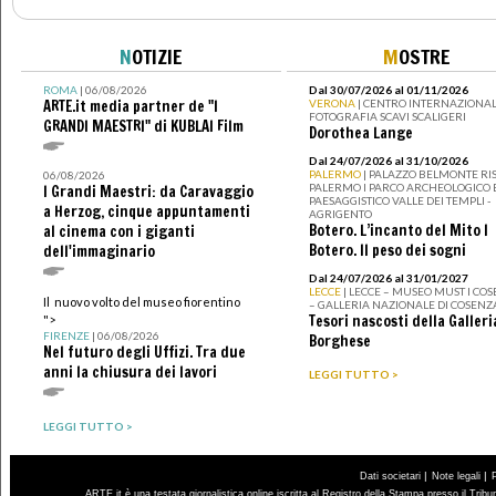
N
OTIZIE
M
OSTRE
ROMA
| 06/08/2026
Dal 30/07/2026 al 01/11/2026
ARTE.it media partner de "I
VERONA
| CENTRO INTERNAZIONAL
FOTOGRAFIA SCAVI SCALIGERI
GRANDI MAESTRI" di KUBLAI Film
Dorothea Lange
Dal 24/07/2026 al 31/10/2026
PALERMO
| PALAZZO BELMONTE RIS
06/08/2026
PALERMO I PARCO ARCHEOLOGICO 
I Grandi Maestri: da Caravaggio
PAESAGGISTICO VALLE DEI TEMPLI -
a Herzog, cinque appuntamenti
AGRIGENTO
Botero. L’incanto del Mito I
al cinema con i giganti
Botero. Il peso dei sogni
dell'immaginario
Dal 24/07/2026 al 31/01/2027
LECCE
| LECCE – MUSEO MUST I CO
Il nuovo volto del museo fiorentino
– GALLERIA NAZIONALE DI COSENZ
Tesori nascosti della Galleri
">
FIRENZE
| 06/08/2026
Borghese
Nel futuro degli Uffizi. Tra due
anni la chiusura dei lavori
LEGGI TUTTO >
LEGGI TUTTO >
|
|
Dati societari
Note legali
ARTE.it è una testata giornalistica online iscritta al Registro della Stampa presso il Trib