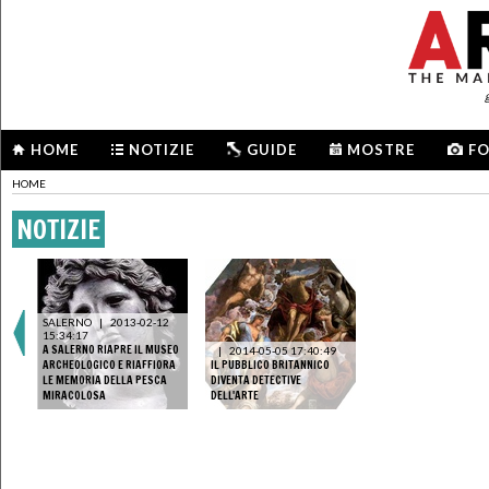
HOME
NOTIZIE
GUIDE
MOSTRE
F
HOME
NOTIZIE
SALERNO
|
2013-02-12
15:34:17
A SALERNO RIAPRE IL MUSEO
|
2014-05-05 17:40:49
ARCHEOLOGICO E RIAFFIORA
IL PUBBLICO BRITANNICO
LE MEMORIA DELLA PESCA
DIVENTA DETECTIVE
MIRACOLOSA
DELL'ARTE