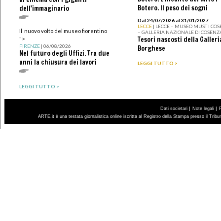
Botero. Il peso dei sogni
dell'immaginario
Dal 24/07/2026 al 31/01/2027
LECCE
| LECCE – MUSEO MUST I CO
Il nuovo volto del museo fiorentino
– GALLERIA NAZIONALE DI COSENZ
Tesori nascosti della Galleri
">
FIRENZE
| 06/08/2026
Borghese
Nel futuro degli Uffizi. Tra due
anni la chiusura dei lavori
LEGGI TUTTO >
LEGGI TUTTO >
|
|
Dati societari
Note legali
ARTE.it è una testata giornalistica online iscritta al Registro della Stampa presso il Trib