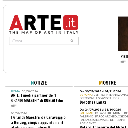
PIE
N
OTIZIE
M
OSTRE
ROMA
| 06/08/2026
Dal 30/07/2026 al 01/11/2026
ARTE.it media partner de "I
VERONA
| CENTRO INTERNAZIONAL
FOTOGRAFIA SCAVI SCALIGERI
GRANDI MAESTRI" di KUBLAI Film
Dorothea Lange
Dal 24/07/2026 al 31/10/2026
PALERMO
| PALAZZO BELMONTE RIS
06/08/2026
PALERMO I PARCO ARCHEOLOGICO 
I Grandi Maestri: da Caravaggio
PAESAGGISTICO VALLE DEI TEMPLI -
a Herzog, cinque appuntamenti
AGRIGENTO
Botero. L’incanto del Mito I
al cinema con i giganti