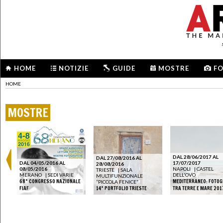
HOME
NOTIZIE
GUIDE
MOSTRE
F
HOME
MOSTRE
DAL 28/06/2017 AL
DAL 27/08/2016 AL
DAL 04/05/2016 AL
17/07/2017
28/08/2016
08/05/2016
NAPOLI
|
CASTEL
TRIESTE
|
SALA
MERANO
|
SEDI VARIE
DELL'OVO
MULTIFUNZIONALE
68° CONGRESSO NAZIONALE
MEDITERRANEO: FOTOG
“PICCOLA FENICE”
FIAF
14° PORTFOLIO TRIESTE
TRA TERRE E MARE 201