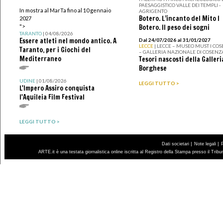
PAESAGGISTICO VALLE DEI TEMPLI -
In mostra al MarTa fino al 10 gennaio
AGRIGENTO
Botero. L’incanto del Mito I
2027
">
Botero. Il peso dei sogni
TARANTO
| 04/08/2026
Essere atleti nel mondo antico. A
Dal 24/07/2026 al 31/01/2027
LECCE
| LECCE – MUSEO MUST I CO
Taranto, per i Giochi del
– GALLERIA NAZIONALE DI COSENZ
Mediterraneo
Tesori nascosti della Galleri
Borghese
UDINE
| 01/08/2026
LEGGI TUTTO >
L'Impero Assiro conquista
l'Aquileia Film Festival
LEGGI TUTTO >
|
|
Dati societari
Note legali
ARTE.it è una testata giornalistica online iscritta al Registro della Stampa presso il Trib