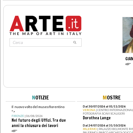
GIAM
N
OTIZIE
M
OSTRE
Dal 30/07/2026 al 01/11/2026
Il nuovo volto del museo fiorentino
VERONA
| CENTRO INTERNAZIONAL
">
FOTOGRAFIA SCAVI SCALIGERI
FIRENZE
| 06/08/2026
Dorothea Lange
Nel futuro degli Uffizi. Tra due
anni la chiusura dei lavori
Dal 24/07/2026 al 31/10/2026
PALERMO
| PALAZZO BELMONTE RIS
PALERMO I PARCO ARCHEOLOGICO 