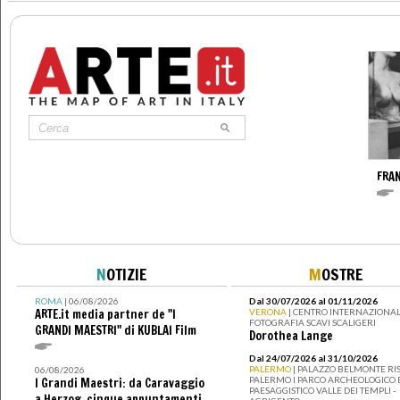
FRA
N
OTIZIE
M
OSTRE
ROMA
| 06/08/2026
Dal 30/07/2026 al 01/11/2026
ARTE.it media partner de "I
VERONA
| CENTRO INTERNAZIONAL
FOTOGRAFIA SCAVI SCALIGERI
GRANDI MAESTRI" di KUBLAI Film
Dorothea Lange
Dal 24/07/2026 al 31/10/2026
PALERMO
| PALAZZO BELMONTE RIS
06/08/2026
PALERMO I PARCO ARCHEOLOGICO 
I Grandi Maestri: da Caravaggio
PAESAGGISTICO VALLE DEI TEMPLI -
a Herzog, cinque appuntamenti