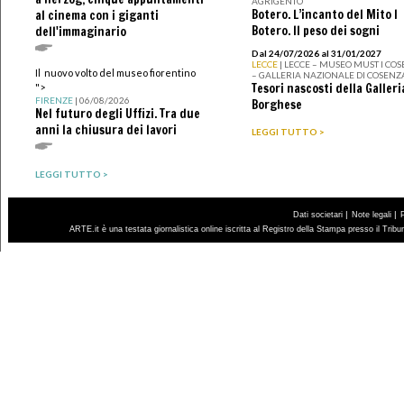
AGRIGENTO
Botero. L’incanto del Mito I
al cinema con i giganti
Botero. Il peso dei sogni
dell'immaginario
Dal 24/07/2026 al 31/01/2027
LECCE
| LECCE – MUSEO MUST I CO
Il nuovo volto del museo fiorentino
– GALLERIA NAZIONALE DI COSENZ
Tesori nascosti della Galleri
">
FIRENZE
| 06/08/2026
Borghese
Nel futuro degli Uffizi. Tra due
anni la chiusura dei lavori
LEGGI TUTTO >
LEGGI TUTTO >
|
|
Dati societari
Note legali
ARTE.it è una testata giornalistica online iscritta al Registro della Stampa presso il Trib