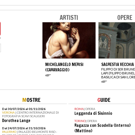
ARTISTI
OPERE
MICHELANGELO MERISI
SAGRESTIA VECCHIA
(CARAVAGGIO)
FILIPPO DI SER BRUN
LAPI (FILIPPO BRUNE
BASILICA DI SAN LO
M
OSTRE
G
UIDE
Dal 30/07/2026 al 01/11/2026
ROMA
|
OPERA
VERONA
| CENTRO INTERNAZIONALE DI
Leggenda di Sisinnio
FOTOGRAFIA SCAVI SCALIGERI
Dorothea Lange
TORINO
|
OPERA
Ragazza con Scodella (Interno)
Dal 24/07/2026 al 31/10/2026
(Mattino)
PALERMO
| PALAZZO BELMONTE RISO -