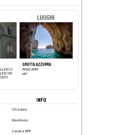
LUOGHI
GROTTA AZZURRA
ELLESCO
ANACAPRI
LLESCHI)
RENZO
I
NFO
Chi siamo
Manifesto
Canali e APP