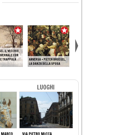
EL IL VECCHIO,
NVERNALE CON
 E TRAPPOLA
ANVERSA • PIETER BRUEGEL,
PIETER BRUEGEL IL VECCHIO,
LA DANZA DELLA SPOSA
LA PRUDENZA
NOTRE DA
LUOGHI
I MARCO
VIA PIETRO MICCA