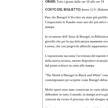
ORARI:
Tutti i giorni dalle ore 10 alle ore 19
COSTO DEL BIGLIETTO:
Intero 12 € | Ridott
Pare che Bruegel il Vecchio sia stato più prolifi
Cinquecento le Fiandre sono uno dei più attivi c
stampa.
In occasione dell’Anno di Bruegel, la Biblioteca
gioiello che per la sua delicatezza raramente esce
Lorena, che con pregevoli affreschi rappresenta 
L’esposizione racconta l’avventura del maestro 
della nuova tecnica, mentre dispositivi avanzati
dal primo schizzo su carta alla stampa.
"The World of Bruegel in Black and White" consen
contemporanei per scoprire come Bruegel abbia t
Molte opere sono state conservate in varie edizio
diffondere in tutto il mondo, la stampa aveva già
conscere da vicino il processo che dal disegno s