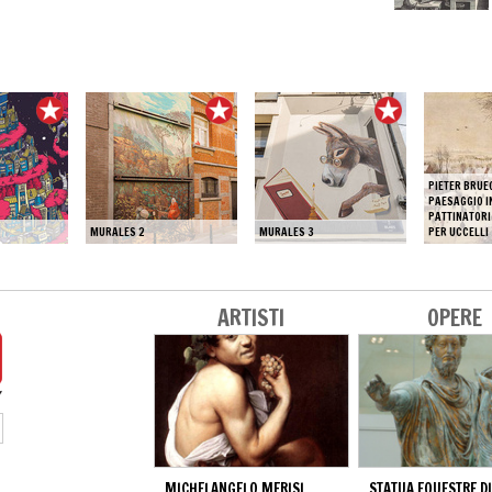
PIETER BRUEG
PAESAGGIO I
PATTINATORI
MURALES 2
MURALES 3
PER UCCELLI
ARTISTI
OPERE
MICHELANGELO MERISI
STATUA EQUESTRE D