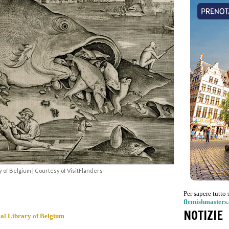
ry of Belgium | Courtesy of VisitFlanders
Per sapere tutto 
flemishmasters
NOTIZIE
al Library of Belgium