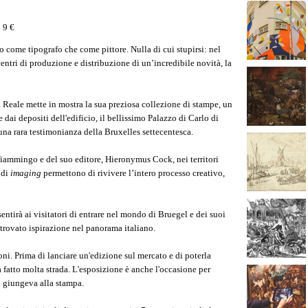
o 9 €
co come tipografo che come pittore. Nulla di cui stupirsi: nel
entri di produzione e distribuzione di un’incredibile novità, la
 Reale mette in mostra la sua preziosa collezione di stampe, un
 dai depositi dell'edificio, il bellissimo Palazzo di Carlo di
una rara testimonianza della Bruxelles settecentesca.
fiammingo e del suo editore, Hieronymus Cock, nei territori
 di
imaging
permettono di rivivere l’intero processo creativo,
tirà ai visitatori di entrare nel mondo di Bruegel e dei suoi
rovato ispirazione nel panorama italiano.
ni. Prima di lanciare un'edizione sul mercato e di poterla
 fatto molta strada. L'esposizione è anche l'occasione per
i giungeva alla stampa.