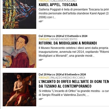
FIRENZE
| GALLERIA POGGIALI
KAREL APPEL. TOSCANA
Galleria Poggiali è lieta di presentare Toscana la pri
mostra personale dell'artista olandese Karel Appel (
2006) con l...
Dal 23 Marzo 2024 al 15 Settembre 2024
FIRENZE
| MUSEO NOVECENTO
RITORNI. DA MODIGLIANI A MORANDI
Il Museo Novecento celebra i dieci anni dalla propria
inaugurazione, avvenuta nel 2014, ospitando "Ritorni
Modigliani a Morandi", una grande mostr...
Dal 20 Marzo 2024 al 8 Settembre 2024
FIRENZE
| PALAZZO MEDICI RICCARDI
L’INCANTO DI ORFEO NELL’ARTE DI OGNI TE
DA TIZIANO AL CONTEMPORANEO
Si intitola “L’incanto di Orfeo” la grande mostra - a cu
di Sergio Risaliti e Valentina Zucchi, ...