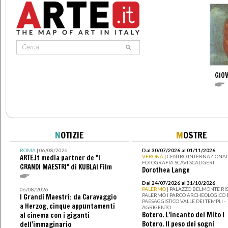
GIOV
N
OTIZIE
M
OSTRE
ROMA
| 06/08/2026
Dal 30/07/2026 al 01/11/2026
ARTE.it media partner de "I
VERONA
| CENTRO INTERNAZIONAL
FOTOGRAFIA SCAVI SCALIGERI
GRANDI MAESTRI" di KUBLAI Film
Dorothea Lange
Dal 24/07/2026 al 31/10/2026
PALERMO
| PALAZZO BELMONTE RIS
06/08/2026
PALERMO I PARCO ARCHEOLOGICO 
I Grandi Maestri: da Caravaggio
PAESAGGISTICO VALLE DEI TEMPLI -
a Herzog, cinque appuntamenti
AGRIGENTO
Botero. L’incanto del Mito I
al cinema con i giganti
Botero. Il peso dei sogni
dell'immaginario