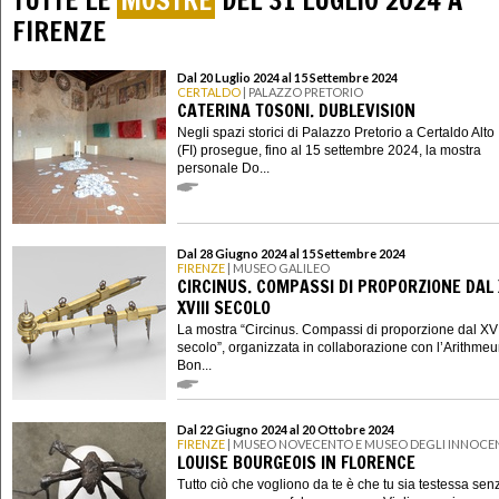
TUTTE LE
MOSTRE
DEL 31 LUGLIO 2024 A
FIRENZE
Dal 20 Luglio 2024 al 15 Settembre 2024
CERTALDO
| PALAZZO PRETORIO
CATERINA TOSONI. DUBLEVISION
Negli spazi storici di Palazzo Pretorio a Certaldo Alto
(FI) prosegue, fino al 15 settembre 2024, la mostra
personale Do...
Dal 28 Giugno 2024 al 15 Settembre 2024
FIRENZE
| MUSEO GALILEO
CIRCINUS. COMPASSI DI PROPORZIONE DAL 
XVIII SECOLO
La mostra “Circinus. Compassi di proporzione dal XV 
secolo”, organizzata in collaborazione con l’Arithme
Bon...
Dal 22 Giugno 2024 al 20 Ottobre 2024
FIRENZE
| MUSEO NOVECENTO E MUSEO DEGLI INNOCE
LOUISE BOURGEOIS IN FLORENCE
Tutto ciò che vogliono da te è che tu sia testessa sen