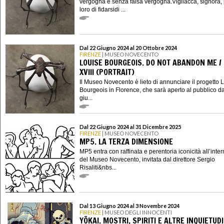
vergogna e senza falsa vergogna.Vigliacca, signora, 
loro di fidarsidi ...
Dal 22 Giugno 2024 al 20 Ottobre 2024
FIRENZE
| MUSEO NOVECENTO
LOUISE BOURGEOIS. DO NOT ABANDON ME / 
XVIII (PORTRAIT)
Il Museo Novecento è lieto di annunciare il progetto 
Bourgeois in Florence, che sarà aperto al pubblico d
giu...
Dal 22 Giugno 2024 al 31 Dicembre 2025
FIRENZE
| MUSEO NOVECENTO
MP5. LA TERZA DIMENSIONE
MP5 entra con raffinata e perentoria iconicità all’inte
del Museo Novecento, invitata dal direttore Sergio
Risaliti&nbs...
Dal 13 Giugno 2024 al 3 Novembre 2024
FIRENZE
| MUSEO DEGLI INNOCENTI
YŌKAI. MOSTRI, SPIRITI E ALTRE INQUIETUDI