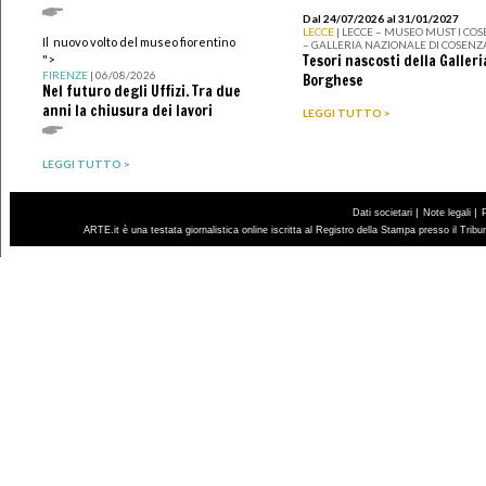
Dal 24/07/2026 al 31/01/2027
LECCE
| LECCE – MUSEO MUST I CO
Il nuovo volto del museo fiorentino
– GALLERIA NAZIONALE DI COSENZ
Tesori nascosti della Galleri
">
FIRENZE
| 06/08/2026
Borghese
Nel futuro degli Uffizi. Tra due
anni la chiusura dei lavori
LEGGI TUTTO >
LEGGI TUTTO >
|
|
Dati societari
Note legali
ARTE.it è una testata giornalistica online iscritta al Registro della Stampa presso il Trib