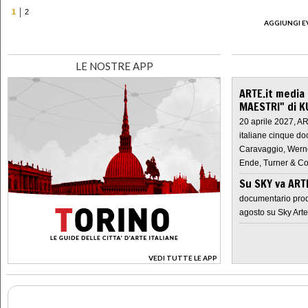
1
2
AGGIUNGI E
LE NOSTRE APP
ARTE.it media
MAESTRI" di K
20 aprile 2027, A
italiane cinque do
Caravaggio, Werne
Ende, Turner & Co
Su SKY va AR
documentario prod
agosto su Sky Arte
VEDI TUTTE LE APP
>