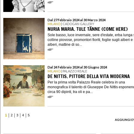
Dal 27 Febbraio 2024 al 30 Marzo 2024
MILANO
| CADOGAN GALLERY
NURIA MARIA. TULE TÄNNE (COME HERE)
Sole basso, luce invernale, sere d'estate, erba lunga 
colline piovose, promontori fioriti, foglie sugli alberi e 
alberi, mattine di so...
Dal 24 Febbraio 2024 al 30 Giugno 2024
MILANO
| PALAZZO REALE
DE NITTIS. PITTORE DELLA VITA MODERNA
Per la prima volta Palazzo Reale celebra in una
monografica il talento di Giuseppe De Nittis esponen
circa 90 dipinti, tra oli e pa...
1
2
3
4
5
AGGIUNGI E