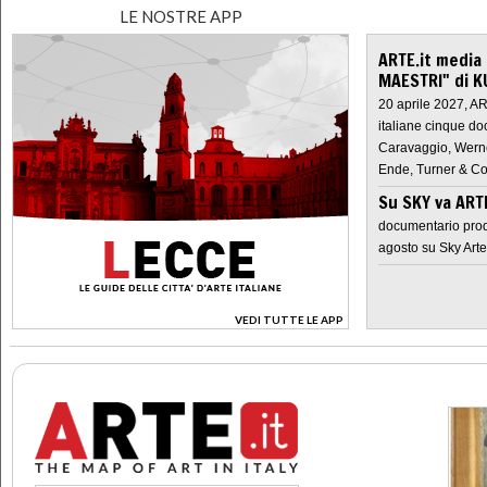
LE NOSTRE APP
ARTE.it media
MAESTRI" di K
20 aprile 2027, A
italiane cinque do
Caravaggio, Werne
Ende, Turner & Co
Su SKY va AR
documentario prod
agosto su Sky Arte
VEDI TUTTE LE APP
>