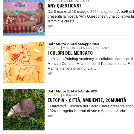
MILANO
| GALLERIA AREA\B
ANY QUESTIONS?
Dal 5 marzo al 10 maggio 2024, la galleria Area\B di
presenta la mostra “Any Questions?”, una collettiva tut
femminile curata ...
Dal 5 Marzo 2024 al 5 Maggio 2024
MILANO
| MERCATO CENTRALE MILANO
I COLORI DEL MERCATO
La Milano Painting Academy, in collaborazione con il
Mercato Centrale Milano e con il Patrocinio della Fo
Maimeri, è lieta di annunciar...
Dal 5 Marzo 2024 al 6 Aprile 2024
MILANO
| AULA PIO XI
EUTOPIA - CITTÀ, AMBIENTE, COMUNITÀ
L’Università Cattolica del Sacro Cuore presenta anche
2024 il progetto Itinerari di Arte e Spiritualità, che...