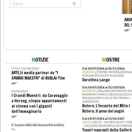
AND
DEL 
N
OTIZIE
M
OSTRE
ROMA
| 06/08/2026
Dal 30/07/2026 al 01/11/2026
ARTE.it media partner de "I
VERONA
| CENTRO INTERNAZIONAL
FOTOGRAFIA SCAVI SCALIGERI
GRANDI MAESTRI" di KUBLAI Film
Dorothea Lange
Dal 24/07/2026 al 31/10/2026
PALERMO
| PALAZZO BELMONTE RIS
06/08/2026
PALERMO I PARCO ARCHEOLOGICO 
I Grandi Maestri: da Caravaggio
PAESAGGISTICO VALLE DEI TEMPLI -
a Herzog, cinque appuntamenti
AGRIGENTO
Botero. L’incanto del Mito I
al cinema con i giganti
Botero. Il peso dei sogni
dell'immaginario
Dal 24/07/2026 al 31/01/2027
LECCE
| LECCE – MUSEO MUST I CO
Il nuovo volto del museo fiorentino
– GALLERIA NAZIONALE DI COSENZ
Tesori nascosti della Galleri
">