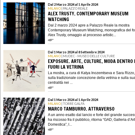
Dal 2 Marzo 2024 al 1 Aprile 2024
MILANO
| PALAZZO REALE
ALEX TRUSTY. CONTEMPORARY MUSEUM
WATCHING
Dal 2 marzo 2024 apre a Palazzo Reale la mostra
Contemporary Museum Watching, monografica del fo
Alex Trusty, omaggio al processo artistic...
Dal 1 Marzo 2024 al 8 Settembre 2024
MILANO
| MUDEC - MUSEO DELLE CULTURE
EXPOSURE. ARTE, CULTURE, MODA DENTRO 
FUORI LA VETRINA
La mostra, a cura di Katya Inozemtseva e Sara Rizzo, r
sulla tradizionale concezione della vetrina e sulla su
centralità nei ...
Dal 1 Marzo 2024 al 1 Aprile 2024
MILANO
| TORRE GALFA
MARCO TAMBURRO. ATTRAVERSO
A un anno esatto dal lancio e forte del grande succe
ha riscosso fra il pubblico, ritorna “GAD, Galleria d’Ar
Domestica”, l...