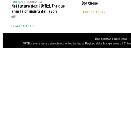
FIRENZE
| 06/08/2026
Borghese
Nel futuro degli Uffizi. Tra due
anni la chiusura dei lavori
LEGGI TUTTO >
LEGGI TUTTO >
|
|
Dati societari
Note legali
ARTE.it è una testata giornalistica online iscritta al Registro della Stampa presso il Trib