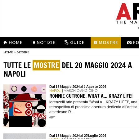
HOME
NOTIZIE
GUIDE
MOSTRE
F
HOME
>
MOSTRE
TUTTE LE
MOSTRE
DEL 20 MAGGIO 2024 A
NAPOLI
Dal 18 Maggio 2024 al 1 Agosto 2024
NAPOLI
| MASCHIO ANGIOINO
RONNIE CUTRONE. WHAT A... KRAZY LIFE!
lorenzelli arte presenta “What a... KRAZY LIFE!”, una
retrospettiva di prossima apertura dedicata all’artista
americano R...
Dal 18 Maggio 2024 al 25 Luglio 2024