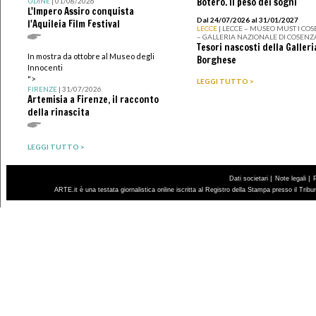
Botero. Il peso dei sogni
UDINE
| 01/08/2026
L'Impero Assiro conquista
Dal 24/07/2026 al 31/01/2027
l'Aquileia Film Festival
LECCE
| LECCE – MUSEO MUST I CO
– GALLERIA NAZIONALE DI COSENZ
Tesori nascosti della Galleri
In mostra da ottobre al Museo degli
Borghese
Innocenti
">
LEGGI TUTTO >
FIRENZE
| 31/07/2026
Artemisia a Firenze, il racconto
della rinascita
LEGGI TUTTO >
|
|
Dati societari
Note legali
ARTE.it è una testata giornalistica online iscritta al Registro della Stampa presso il Trib