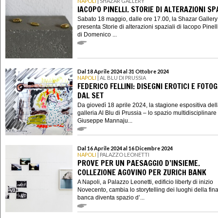
NAPOLI
| SHAZAR GALLERY
IACOPO PINELLI. STORIE DI ALTERAZIONI SP
Sabato 18 maggio, dalle ore 17.00, la Shazar Gallery
presenta Storie di alterazioni spaziali di Iacopo Pinell
di Domenico ...
Dal 18 Aprile 2024 al 31 Ottobre 2024
NAPOLI
| AL BLU DI PRUSSIA
FEDERICO FELLINI: DISEGNI EROTICI E FOTO
DAL SET
Da giovedì 18 aprile 2024, la stagione espositiva del
galleria Al Blu di Prussia – lo spazio multidisciplinare 
Giuseppe Mannaju...
Dal 16 Aprile 2024 al 16 Dicembre 2024
NAPOLI
| PALAZZO LEONETTI
PROVE PER UN PAESAGGIO D’INSIEME.
COLLEZIONE AGOVINO PER ZURICH BANK
A Napoli, a Palazzo Leonetti, edificio liberty di inizio
Novecento, cambia lo storytelling dei luoghi della fin
banca diventa spazio d’...