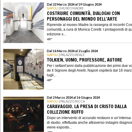
Dal 22 Marzo 2024 al 19 Giugno 2024
NAPOLI
| MUSEO MADRE
COSTRUIRE COMUNITÀ. DIALOGHI CON
PERSONAGGI DEL MONDO DELL’ARTE
Riprende al museo Madre la rassegna di incontri Cos
comunità, a cura di Monica Coretti. I protagonisti di q
edizione s...
Dal 16 Marzo 2024 al 2 Luglio 2024
NAPOLI
| PALAZZO REALE
TOLKIEN. UOMO, PROFESSORE, AUTORE
Per i settant’anni dalla pubblicazione dei primi due v
de Il Signore degli Anelli, Napoli ospiterà dal 16 marz
lugli...
Dal 2 Marzo 2024 al 16 Giugno 2024
NAPOLI
| PALAZZO RICCA
CARAVAGGIO. LA PRESA DI CRISTO DALLA
COLLEZIONE RUFFO
Dopo un intervento di accurato restauro e un’intensa a
di studio, effettuata anche attraverso indagini diagnos
viene esposto...