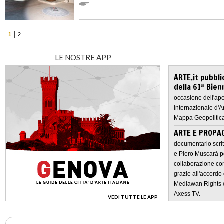
1
2
LE NOSTRE APP
ARTE.it pubbli
della 61ª Bien
occasione dell'ape
Internazionale d'A
Mappa Geopolitica
ARTE E PROPAG
documentario scrit
e Piero Muscarà pe
collaborazione con
grazie all'accordo 
Mediawan Rights c
Axess TV.
VEDI TUTTE LE APP
>