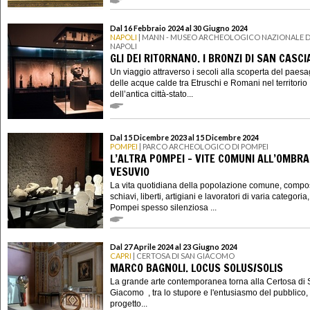
Dal 16 Febbraio 2024 al 30 Giugno 2024
NAPOLI
| MANN - MUSEO ARCHEOLOGICO NAZIONALE D
NAPOLI
GLI DEI RITORNANO. I BRONZI DI SAN CASC
Un viaggio attraverso i secoli alla scoperta del paes
delle acque calde tra Etruschi e Romani nel territorio
dell’antica città-stato...
Dal 15 Dicembre 2023 al 15 Dicembre 2024
POMPEI
| PARCO ARCHEOLOGICO DI POMPEI
L’ALTRA POMPEI – VITE COMUNI ALL’OMBRA
VESUVIO
La vita quotidiana della popolazione comune, compo
schiavi, liberti, artigiani e lavoratori di varia categoria
Pompei spesso silenziosa ...
Dal 27 Aprile 2024 al 23 Giugno 2024
CAPRI
| CERTOSA DI SAN GIACOMO
MARCO BAGNOLI. LOCUS SOLUS/SOLIS
La grande arte contemporanea torna alla Certosa di
Giacomo , tra lo stupore e l'entusiasmo del pubblico, 
progetto...