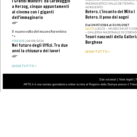
I Grandi Maestri: da Caravaggio
PAESAGGISTICO VALLE DEI TEMPLI -
a Herzog, cinque appuntamenti
AGRIGENTO
Botero. L’incanto del Mito I
al cinema con i giganti
Botero. Il peso dei sogni
dell'immaginario
Dal 24/07/2026 al 31/01/2027
LECCE
| LECCE – MUSEO MUST I CO
Il nuovo volto del museo fiorentino
– GALLERIA NAZIONALE DI COSENZ
Tesori nascosti della Galleri
">
FIRENZE
| 06/08/2026
Borghese
Nel futuro degli Uffizi. Tra due
anni la chiusura dei lavori
LEGGI TUTTO >
LEGGI TUTTO >
|
|
Dati societari
Note legali
ARTE.it è una testata giornalistica online iscritta al Registro della Stampa presso il Trib