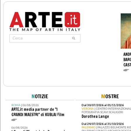
ANDR
BARG
CAS
N
OTIZIE
M
OSTRE
ROMA
| 06/08/2026
Dal 30/07/2026 al 01/11/2026
ARTE.it media partner de "I
VERONA
| CENTRO INTERNAZIONAL
FOTOGRAFIA SCAVI SCALIGERI
GRANDI MAESTRI" di KUBLAI Film
Dorothea Lange
Dal 24/07/2026 al 31/10/2026
PALERMO
| PALAZZO BELMONTE RIS
06/08/2026
PALERMO I PARCO ARCHEOLOGICO 