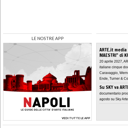
LE NOSTRE APP
ARTE.it media
MAESTRI" di K
20 aprile 2027, A
italiane cinque do
Caravaggio, Werne
Ende, Turner & Co
Su SKY va AR
documentario prod
agosto su Sky Arte
VEDI TUTTE LE APP
>