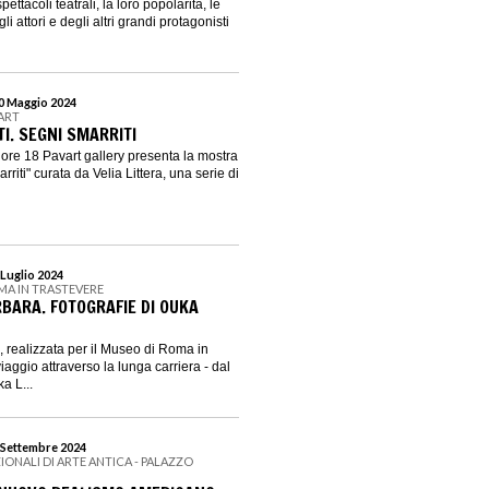
pettacoli teatrali, la loro popolarità, le
egli attori e degli altri grandi protagonisti
30 Maggio 2024
VART
I. SEGNI SMARRITI
e ore 18 Pavart gallery presenta la mostra
riti" curata da Velia Littera, una serie di
 Luglio 2024
MA IN TRASTEVERE
BARA. FOTOGRAFIE DI OUKA
realizzata per il Museo di Roma in
viaggio attraverso la lunga carriera - dal
a L...
8 Settembre 2024
IONALI DI ARTE ANTICA - PALAZZO