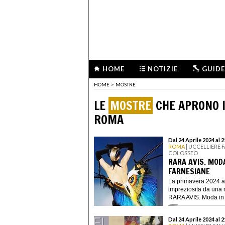
HOME
NOTIZIE
GUIDE
HOME
>
MOSTRE
LE
MOSTRE
CHE APRONO I
ROMA
Dal 24 Aprile 2024 al 
ROMA
| UCCELLIERE 
COLOSSEO
RARA AVIS. MODA
FARNESIANE
La primavera 2024 a
impreziosita da una m
RARA AVIS. Moda in v
Dal 24 Aprile 2024 al 