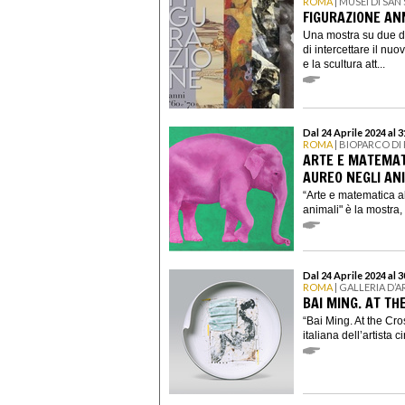
ROMA
| MUSEI DI SAN
FIGURAZIONE ANN
Una mostra su due de
di intercettare il nuo
e la scultura att...
Dal 24 Aprile 2024 al 
ROMA
| BIOPARCO D
ARTE E MATEMAT
AUREO NEGLI AN
“Arte e matematica a
animali" è la mostra,
Dal 24 Aprile 2024 al 
ROMA
| GALLERIA D
BAI MING. AT T
“Bai Ming. At the Cr
italiana dell’artista