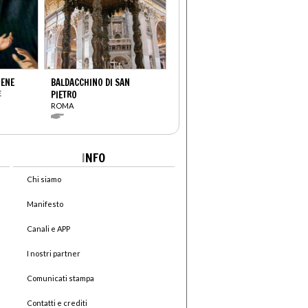
IENE
BALDACCHINO DI SAN
E
PIETRO
ROMA
I
NFO
Chi siamo
Manifesto
Canali e APP
I nostri partner
Comunicati stampa
Contatti e crediti