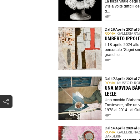
La forza vitale degli s
vite a volte difficili d
d...
Dal 18 Aprile 2024 al 
ROMA
| GALLERIA PA
UMBERTO IPPOLIT
Il 18 aprile 2024 all
personale “Segni smar
grandi tel...
Dal 17 Aprile 2024 al 7
ROMA
| MUSEO DI RO
UNA MOVIDA BÁR
LEELE
Una movida Bárbara, 
Trastevere, offre un 
1978 al 2014 - di Ouk
Dal 14 Aprile 2024 al 
ROMA
| GALLERIE NAZ
BARBERINI