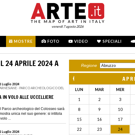
venerdì 7 agosto 2026
MOSTRE
FOTO
VIDEO
SPECIALI
L 24 APRILE 2024 A
Regione
APR
21 Luglio 2024
FARNESIANE - PARCO ARCHEOLOGICO DEL
LUN
MAR
MER
 IN VOLO ALLE UCCELLIERE
1
2
3
l Parco archeologico del Colosseo sarà
8
9
10
ostra unica nel suo genere: si intitola
olo ...
15
16
17
22
23
24
21 Luglio 2024