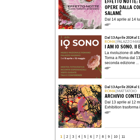
EFFETTO NOTTE:
OPERE DALLA CO
SALAMÉ
Dal 14 aprile al 14 lu
Dal 13 Aprile 2024 al 
ROMA
| PALAZZO MA
I AM IO SONO. II
La rivoluzione di aff
Torna a Roma dal 13 
seconda edizione ...
Dal 13 Aprile 2024 al 
ROMA
| MATTATOIO
ARCHIVIO CONTE
Dal 13 aprile al 12
Exhibition trasforma 
1
2
3
4
5
6
7
8
9
10
11