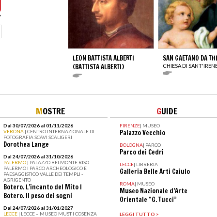
LEON BATTISTA ALBERTI
SAN GAETANO DA TH
(BATTISTA ALBERTI)
CHIESA DI SANT'IREN
M
OSTRE
G
UIDE
Dal 30/07/2026 al 01/11/2026
FIRENZE
|
MUSEO
VERONA
| CENTRO INTERNAZIONALE DI
Palazzo Vecchio
FOTOGRAFIA SCAVI SCALIGERI
Dorothea Lange
BOLOGNA
|
PARCO
Parco dei Cedri
Dal 24/07/2026 al 31/10/2026
PALERMO
| PALAZZO BELMONTE RISO -
LECCE
|
LIBRERIA
PALERMO I PARCO ARCHEOLOGICO E
Galleria Belle Arti Caiulo
PAESAGGISTICO VALLE DEI TEMPLI -
AGRIGENTO
ROMA
|
MUSEO
Botero. L’incanto del Mito I
Museo Nazionale d’Arte
Botero. Il peso dei sogni
Orientale “G. Tucci”
Dal 24/07/2026 al 31/01/2027
LECCE
| LECCE – MUSEO MUST I COSENZA
LEGGI TUTTO >