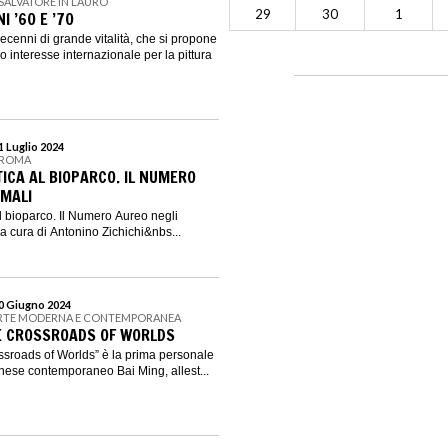
 SALVATORE IN LAURO
29
30
1
I ’60 E ’70
cenni di grande vitalità, che si propone
vo interesse internazionale per la pittura
31 Luglio 2024
I ROMA
ICA AL BIOPARCO. IL NUMERO
IMALI
l bioparco. Il Numero Aureo negli
 a cura di Antonino Zichichi&nbs...
30 Giugno 2024
’ARTE MODERNA E CONTEMPORANEA
HE CROSSROADS OF WORLDS
ossroads of Worlds” è la prima personale
 cinese contemporaneo Bai Ming, allest...