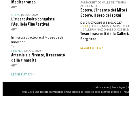
Mediterraneo
PAESAGGISTICO VALLE DEI TEMPLI -
AGRIGENTO
Botero. L’incanto del Mito I
Botero. Il peso dei sogni
UDINE
| 01/08/2026
L'Impero Assiro conquista
Dal 24/07/2026 al 31/01/2027
l'Aquileia Film Festival
LECCE
| LECCE – MUSEO MUST I CO
– GALLERIA NAZIONALE DI COSENZ
Tesori nascosti della Galleri
In mostra da ottobre al Museo degli
Borghese
Innocenti
">
LEGGI TUTTO >
FIRENZE
| 31/07/2026
Artemisia a Firenze, il racconto
della rinascita
LEGGI TUTTO >
|
|
Dati societari
Note legali
ARTE.it è una testata giornalistica online iscritta al Registro della Stampa presso il Trib