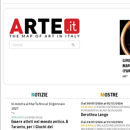
GIR
MAR
(PA
N
OTIZIE
M
OSTRE
Dal 30/07/2026 al 01/11/2026
In mostra al MarTa fino al 10 gennaio
VERONA
| CENTRO INTERNAZIONAL
2027
FOTOGRAFIA SCAVI SCALIGERI
">
Dorothea Lange
TARANTO
| 04/08/2026
Essere atleti nel mondo antico. A
Dal 24/07/2026 al 31/10/2026
PALERMO
| PALAZZO BELMONTE RIS
Taranto, per i Giochi del
PALERMO I PARCO ARCHEOLOGICO 