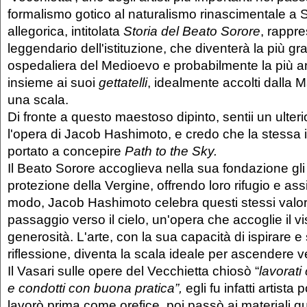
formalismo gotico al naturalismo rinascimentale a 
allegorica, intitolata
Storia del Beato Sorore
, rappre
leggendario dell'istituzione, che diventerà la più gr
ospedaliera del Medioevo e probabilmente la più a
insieme ai suoi
gettatelli
, idealmente accolti dalla
una scala.
Di fronte a questo maestoso dipinto, sentii un ulte
l'opera di Jacob Hashimoto, e credo che la stessa i
portato a concepire
Path to the Sky.
Il Beato Sorore accoglieva nella sua fondazione gli o
protezione della Vergine, offrendo loro rifugio e ass
modo, Jacob Hashimoto celebra questi stessi valor
passaggio verso il cielo, un'opera che accoglie il vi
generosità. L'arte, con la sua capacità di ispirare e 
riflessione, diventa la scala ideale per ascendere v
Il Vasari sulle opere del Vecchietta chiosò “
lavorat
e condotti con buona pratica”,
egli fu infatti artista 
lavorò prima come orefice, poi passò ai materiali qual