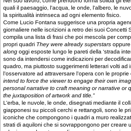
Nel suo lavoro, come prendono forma solida gli ele
quali il paesaggio, l’acqua, le onde, l’albero, le nu
la spiritualità intrinseca ad ogni elemento fisico.
Come Lucio Fontana suggerisce una propria agend
giornaliere nelle iscrizioni a retro dei suoi Concetti
compila una lista di frasi che poi mescola per comporr
propri quadri
They were already superstars
oppur
along
oggi esposte lungo le pareti della ‘strada int
sono da intendersi come indicazioni per decodificar
quadro, ma piuttosto suggerimenti letterari volti ad
l’osservatore ad attraversare l’opera con le proprie
intend to force the viewer to engage their own imag
personal narrative to craft meaning or narrative or
the juxtaposition of artwork and title.”
L’erba, le nuvole, le onde, disegnati mediante il col
giapponesi su piccoli cerchi e rettangoli, sono le pr
iconiche che compongono i quadri a muro realizzati
strati di aquiloni che si sovrappongono per crear