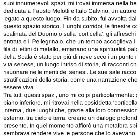
suoi innumerevoli spazi, mi trovai immersa nella be
dedicata a Fausto Melotti e Italo Calvino, un autor
legato a questo luogo. Fin da subito, fui avvolta dal
questo spazio storico. I lunghi corridoi, le finestre c
scalinata del Duomo o sulla ‘corticella’, gli affresch
entrata e il Pellegrinaio, che un tempo accoglieva i
fila di lettini di metallo, emanano una spiritualità p
della Scala è stato per più di nove secoli un punto 
vita senese, un luogo intriso di storia, di racconti 
risuonare nelle menti dei senesi. Le sue sale racco
stratificazioni della storia, come una narrazione ch
essere viva.
Tra tutti questi spazi, uno mi colpì particolarmente
piano inferiore, mi ritrovai nella cosiddetta ‘corticella
interna’, due luoghi che, grazie alla loro connessio
esterno, tra cielo e terra, creano un dialogo profon
presente. In quel momento affiorò una metafora spir
sembrava rendere vive le persone che lo avevano 