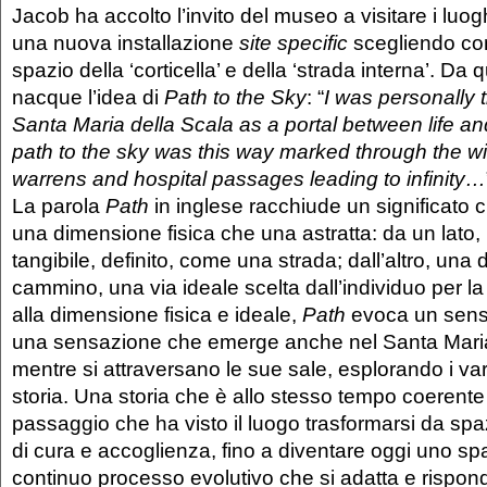
Jacob ha accolto l’invito del museo a visitare i lu
una nuova installazione
site specific
scegliendo co
spazio della ‘corticella’ e della ‘strada interna’. Da 
nacque l’idea di
Path to the Sky
: “
I was personally 
Santa Maria della Scala as a portal between life a
path to the sky was this way marked through the wi
warrens and hospital passages leading to infinity…
La parola
Path
in inglese racchiude un significato 
una dimensione fisica che una astratta: da un lato,
tangibile, definito, come una strada; dall’altro, una 
cammino, una via ideale scelta dall’individuo per la 
alla dimensione fisica e ideale,
Path
evoca un senso
una sensazione che emerge anche nel Santa Maria
mentre si attraversano le sue sale, esplorando i vari
storia. Una storia che è allo stesso tempo coerent
passaggio che ha visto il luogo trasformarsi da spaz
di cura e accoglienza, fino a diventare oggi uno spa
continuo processo evolutivo che si adatta e rispond