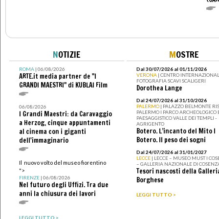
N
OTIZIE
M
OSTRE
ROMA
| 06/08/2026
Dal 30/07/2026 al 01/11/2026
ARTE.it media partner de "I
VERONA
| CENTRO INTERNAZIONAL
FOTOGRAFIA SCAVI SCALIGERI
GRANDI MAESTRI" di KUBLAI Film
Dorothea Lange
Dal 24/07/2026 al 31/10/2026
PALERMO
| PALAZZO BELMONTE RIS
06/08/2026
PALERMO I PARCO ARCHEOLOGICO 
I Grandi Maestri: da Caravaggio
PAESAGGISTICO VALLE DEI TEMPLI -
a Herzog, cinque appuntamenti
AGRIGENTO
Botero. L’incanto del Mito I
al cinema con i giganti
Botero. Il peso dei sogni
dell'immaginario
Dal 24/07/2026 al 31/01/2027
LECCE
| LECCE – MUSEO MUST I CO
Il nuovo volto del museo fiorentino
– GALLERIA NAZIONALE DI COSENZ
Tesori nascosti della Galleri
">
FIRENZE
| 06/08/2026
Borghese
Nel futuro degli Uffizi. Tra due
anni la chiusura dei lavori
LEGGI TUTTO >
LEGGI TUTTO >