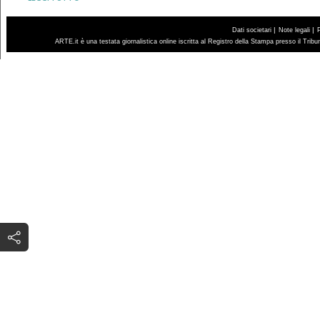
|
|
Dati societari
Note legali
ARTE.it è una testata giornalistica online iscritta al Registro della Stampa presso il Trib