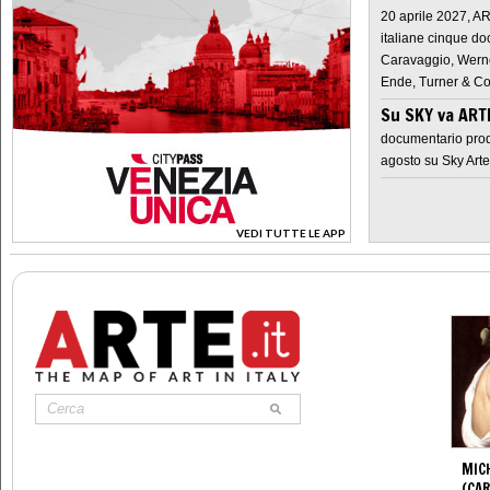
20 aprile 2027, A
italiane cinque do
Caravaggio, Werne
Ende, Turner & Co
Su SKY va AR
documentario prod
agosto su Sky Arte
VEDI TUTTE LE APP
>
MIC
(CA