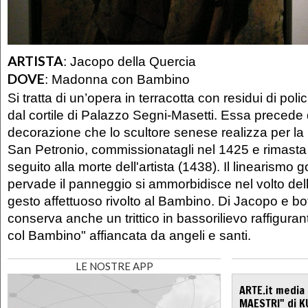
ARTISTA
:
Jacopo della Quercia
DOVE
:
Madonna con Bambino
Si tratta di un’opera in terracotta con residui di po
dal cortile di Palazzo Segni-Masetti. Essa precede d
decorazione che lo scultore senese realizza per la
San Petronio, commissionatagli nel 1425 e rimasta
seguito alla morte dell'artista (1438). Il linearismo
pervade il panneggio si ammorbidisce nel volto del
gesto affettuoso rivolto al Bambino. Di Jacopo e bo
conserva anche un trittico in bassorilievo raffigu
col Bambino" affiancata da angeli e santi.
LE NOSTRE APP
ARTE.it media
MAESTRI" di K