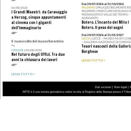
Dal 24/07/2026 al 31/10/2026
PALERMO
| PALAZZO BELMONTE RIS
06/08/2026
PALERMO I PARCO ARCHEOLOGICO 
I Grandi Maestri: da Caravaggio
PAESAGGISTICO VALLE DEI TEMPLI -
a Herzog, cinque appuntamenti
AGRIGENTO
Botero. L’incanto del Mito I
al cinema con i giganti
Botero. Il peso dei sogni
dell'immaginario
Dal 24/07/2026 al 31/01/2027
LECCE
| LECCE – MUSEO MUST I CO
Il nuovo volto del museo fiorentino
– GALLERIA NAZIONALE DI COSENZ
Tesori nascosti della Galleri
">
FIRENZE
| 06/08/2026
Borghese
Nel futuro degli Uffizi. Tra due
anni la chiusura dei lavori
LEGGI TUTTO >
LEGGI TUTTO >
|
|
Dati societari
Note legali
ARTE.it è una testata giornalistica online iscritta al Registro della Stampa presso il Trib