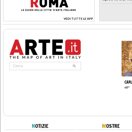
VEDI TUTTE LE APP
>
CARL
N
OTIZIE
M
OSTRE