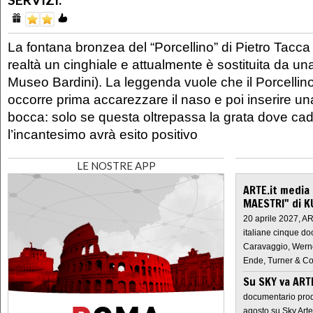
La fontana bronzea del “Porcellino” di Pietro Tacca 
realtà un cinghiale e attualmente è sostituita da una
Museo Bardini). La leggenda vuole che il Porcellino
occorre prima accarezzare il naso e poi inserire u
bocca: solo se questa oltrepassa la grata dove ca
l’incantesimo avrà esito positivo
LE NOSTRE APP
ARTE.it media
MAESTRI" di K
20 aprile 2027, A
italiane cinque do
Caravaggio, Werne
Ende, Turner & Co
Su SKY va AR
documentario prod
agosto su Sky Arte