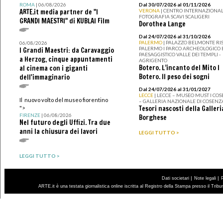
ROMA
| 06/08/2026
Dal 30/07/2026 al 01/11/2026
ARTE.it media partner de "I
VERONA
| CENTRO INTERNAZIONAL
FOTOGRAFIA SCAVI SCALIGERI
GRANDI MAESTRI" di KUBLAI Film
Dorothea Lange
Dal 24/07/2026 al 31/10/2026
PALERMO
| PALAZZO BELMONTE RIS
06/08/2026
PALERMO I PARCO ARCHEOLOGICO 
I Grandi Maestri: da Caravaggio
PAESAGGISTICO VALLE DEI TEMPLI -
a Herzog, cinque appuntamenti
AGRIGENTO
Botero. L’incanto del Mito I
al cinema con i giganti
Botero. Il peso dei sogni
dell'immaginario
Dal 24/07/2026 al 31/01/2027
LECCE
| LECCE – MUSEO MUST I CO
Il nuovo volto del museo fiorentino
– GALLERIA NAZIONALE DI COSENZ
Tesori nascosti della Galleri
">
FIRENZE
| 06/08/2026
Borghese
Nel futuro degli Uffizi. Tra due
anni la chiusura dei lavori
LEGGI TUTTO >
LEGGI TUTTO >
|
|
Dati societari
Note legali
ARTE.it è una testata giornalistica online iscritta al Registro della Stampa presso il Trib