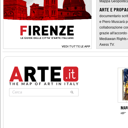
Mappa Geopolitica
ARTE E PROPAG
documentario scrit
e Piero Muscarà pe
collaborazione con
grazie all'accordo 
Mediawan Rights c
Axess TV.
VEDI TUTTE LE APP
>
MAR