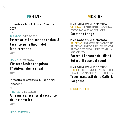
N
OTIZIE
M
OSTRE
Dal 30/07/2026 al 01/11/2026
In mostra al MarTa fino al 10 gennaio
VERONA
| CENTRO INTERNAZIONAL
2027
FOTOGRAFIA SCAVI SCALIGERI
">
Dorothea Lange
TARANTO
| 04/08/2026
Essere atleti nel mondo antico. A
Dal 24/07/2026 al 31/10/2026
PALERMO
| PALAZZO BELMONTE RIS
Taranto, per i Giochi del
PALERMO I PARCO ARCHEOLOGICO 
Mediterraneo
PAESAGGISTICO VALLE DEI TEMPLI -
AGRIGENTO
Botero. L’incanto del Mito I
Botero. Il peso dei sogni
UDINE
| 01/08/2026
L'Impero Assiro conquista
Dal 24/07/2026 al 31/01/2027
l'Aquileia Film Festival
LECCE
| LECCE – MUSEO MUST I CO
– GALLERIA NAZIONALE DI COSENZ
Tesori nascosti della Galleri
In mostra da ottobre al Museo degli
Borghese
Innocenti
">
LEGGI TUTTO >
FIRENZE
| 31/07/2026
Artemisia a Firenze, il racconto
della rinascita
LEGGI TUTTO >