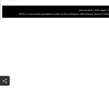
|
|
Dati societari
Note legali
ARTE.it è una testata giornalistica online iscritta al Registro della Stampa presso il Trib