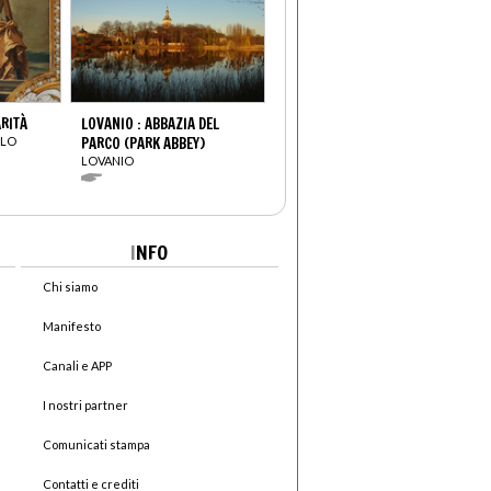
ARITÀ
LOVANIO : ABBAZIA DEL
OLO
PARCO (PARK ABBEY)
LOVANIO
I
NFO
Chi siamo
Manifesto
Canali e APP
I nostri partner
Comunicati stampa
Contatti e crediti