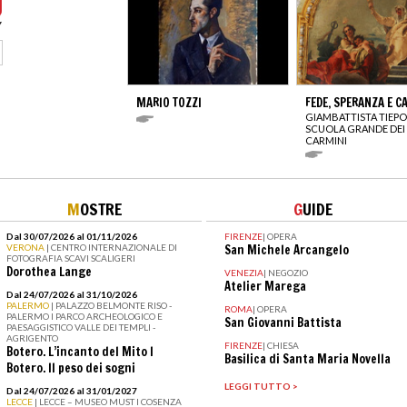
MARIO TOZZI
FEDE, SPERANZA E C
GIAMBATTISTA TIEP
SCUOLA GRANDE DEI
CARMINI
M
OSTRE
G
UIDE
Dal 30/07/2026 al 01/11/2026
FIRENZE
|
OPERA
VERONA
| CENTRO INTERNAZIONALE DI
San Michele Arcangelo
FOTOGRAFIA SCAVI SCALIGERI
Dorothea Lange
VENEZIA
|
NEGOZIO
Atelier Marega
Dal 24/07/2026 al 31/10/2026
PALERMO
| PALAZZO BELMONTE RISO -
ROMA
|
OPERA
PALERMO I PARCO ARCHEOLOGICO E
San Giovanni Battista
PAESAGGISTICO VALLE DEI TEMPLI -
AGRIGENTO
FIRENZE
|
CHIESA
Botero. L’incanto del Mito I
Basilica di Santa Maria Novella
Botero. Il peso dei sogni
LEGGI TUTTO >
Dal 24/07/2026 al 31/01/2027
LECCE
| LECCE – MUSEO MUST I COSENZA