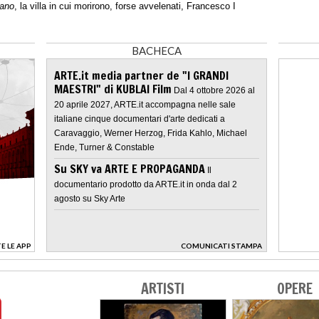
iano
, la villa in cui morirono, forse avvelenati, Francesco I
BACHECA
ARTE.it media partner de "I GRANDI
MAESTRI" di KUBLAI Film
Dal 4 ottobre 2026 al
20 aprile 2027, ARTE.it accompagna nelle sale
italiane cinque documentari d'arte dedicati a
Caravaggio, Werner Herzog, Frida Kahlo, Michael
Ende, Turner & Constable
Su SKY va ARTE E PROPAGANDA
Il
documentario prodotto da ARTE.it in onda dal 2
agosto su Sky Arte
E LE APP
COMUNICATI STAMPA
>
ARTISTI
OPERE