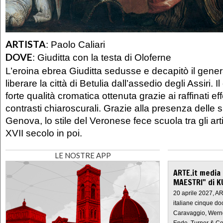
ARTISTA
:
Paolo Caliari
DOVE
:
Giuditta con la testa di Oloferne
L’eroina ebrea Giuditta sedusse e decapitò il gener
liberare la città di Betulia dall’assedio degli Assiri. I
forte qualità cromatica ottenuta grazie ai raffinati effe
contrasti chiaroscurali. Grazie alla presenza delle 
Genova, lo stile del Veronese fece scuola tra gli art
XVII secolo in poi.
LE NOSTRE APP
ARTE.it media
MAESTRI" di K
20 aprile 2027, A
italiane cinque do
Caravaggio, Werne
Ende, Turner & Co