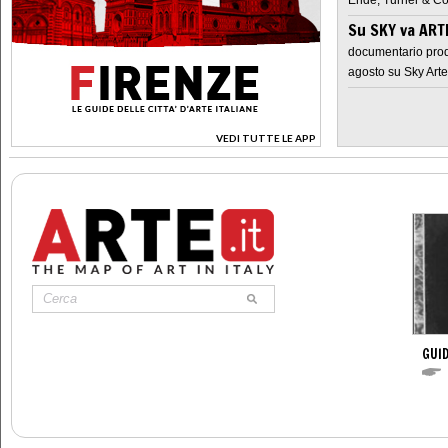
Su SKY va AR
documentario prod
agosto su Sky Arte
VEDI TUTTE LE APP
>
GUID