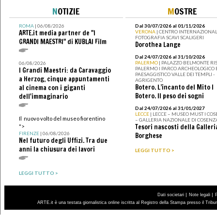
N
OTIZIE
M
OSTRE
ROMA
| 06/08/2026
Dal 30/07/2026 al 01/11/2026
ARTE.it media partner de "I
VERONA
| CENTRO INTERNAZIONAL
FOTOGRAFIA SCAVI SCALIGERI
GRANDI MAESTRI" di KUBLAI Film
Dorothea Lange
Dal 24/07/2026 al 31/10/2026
PALERMO
| PALAZZO BELMONTE RIS
06/08/2026
PALERMO I PARCO ARCHEOLOGICO 
I Grandi Maestri: da Caravaggio
PAESAGGISTICO VALLE DEI TEMPLI -
a Herzog, cinque appuntamenti
AGRIGENTO
Botero. L’incanto del Mito I
al cinema con i giganti
Botero. Il peso dei sogni
dell'immaginario
Dal 24/07/2026 al 31/01/2027
LECCE
| LECCE – MUSEO MUST I CO
Il nuovo volto del museo fiorentino
– GALLERIA NAZIONALE DI COSENZ
Tesori nascosti della Galleri
">
FIRENZE
| 06/08/2026
Borghese
Nel futuro degli Uffizi. Tra due
anni la chiusura dei lavori
LEGGI TUTTO >
LEGGI TUTTO >
|
|
Dati societari
Note legali
ARTE.it è una testata giornalistica online iscritta al Registro della Stampa presso il Trib