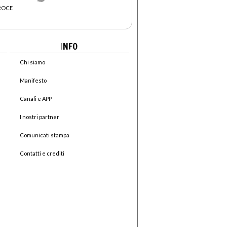
CROCE
I
NFO
Chi siamo
Manifesto
Canali e APP
I nostri partner
Comunicati stampa
Contatti e crediti