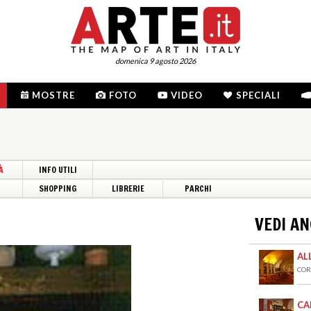
domenica 9 agosto 2026
MOSTRE
FOTO
VIDEO
SPECIALI
À
INFO UTILI
I
SHOPPING
LIBRERIE
PARCHI
VEDI A
AL
CORT
CA