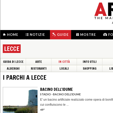
HOME
NOTIZIE
GUIDE
MOSTRE
F
LECCE
GUIDA DI LECCE
ARTE
IN CITTÀ
INFO UTILI
ALBERGHI
RISTORANTI
LOCALI
SHOPPING
LI
I PARCHI A LECCE
BACINO DELL'IDUME
STADIO - BACINO DELL'IDUME
E' un bacino artificiale realizzato come opera di bonif
cui confluiscono le ...