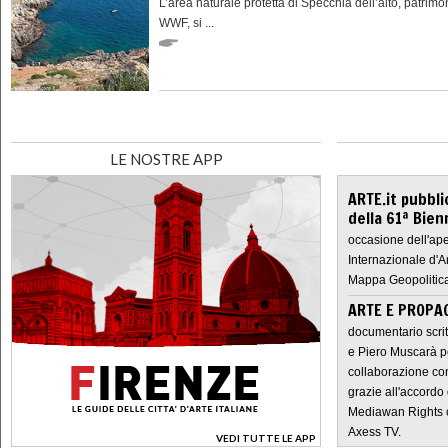
L’area naturale protetta di Specchia dell’alto, patrimo
WWF, si ...
LE NOSTRE APP
ARTE.it pubbli
della 61ª Bien
occasione dell'ape
Internazionale d'A
Mappa Geopolitica
ARTE E PROPAG
documentario scrit
e Piero Muscarà pe
collaborazione con
grazie all'accordo 
Mediawan Rights c
Axess TV.
VEDI TUTTE LE APP