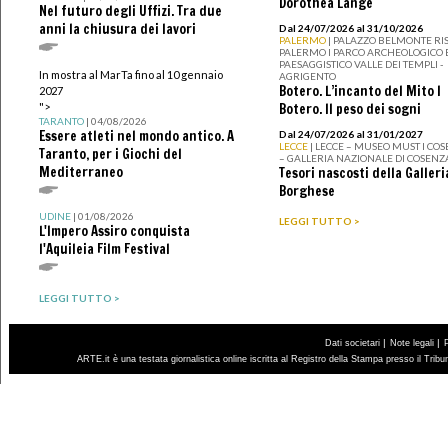
Dorothea Lange
Nel futuro degli Uffizi. Tra due
anni la chiusura dei lavori
Dal 24/07/2026 al 31/10/2026
PALERMO
| PALAZZO BELMONTE RIS
PALERMO I PARCO ARCHEOLOGICO 
PAESAGGISTICO VALLE DEI TEMPLI -
In mostra al MarTa fino al 10 gennaio
AGRIGENTO
Botero. L’incanto del Mito I
2027
">
Botero. Il peso dei sogni
TARANTO
| 04/08/2026
Essere atleti nel mondo antico. A
Dal 24/07/2026 al 31/01/2027
LECCE
| LECCE – MUSEO MUST I CO
Taranto, per i Giochi del
– GALLERIA NAZIONALE DI COSENZ
Mediterraneo
Tesori nascosti della Galleri
Borghese
UDINE
| 01/08/2026
LEGGI TUTTO >
L'Impero Assiro conquista
l'Aquileia Film Festival
LEGGI TUTTO >
|
|
Dati societari
Note legali
ARTE.it è una testata giornalistica online iscritta al Registro della Stampa presso il Trib