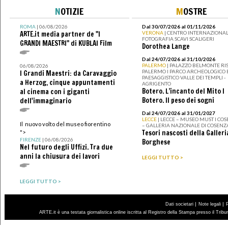
N
OTIZIE
M
OSTRE
ROMA
| 06/08/2026
Dal 30/07/2026 al 01/11/2026
ARTE.it media partner de "I
VERONA
| CENTRO INTERNAZIONAL
FOTOGRAFIA SCAVI SCALIGERI
GRANDI MAESTRI" di KUBLAI Film
Dorothea Lange
Dal 24/07/2026 al 31/10/2026
PALERMO
| PALAZZO BELMONTE RIS
06/08/2026
PALERMO I PARCO ARCHEOLOGICO 
I Grandi Maestri: da Caravaggio
PAESAGGISTICO VALLE DEI TEMPLI -
a Herzog, cinque appuntamenti
AGRIGENTO
Botero. L’incanto del Mito I
al cinema con i giganti
Botero. Il peso dei sogni
dell'immaginario
Dal 24/07/2026 al 31/01/2027
LECCE
| LECCE – MUSEO MUST I CO
Il nuovo volto del museo fiorentino
– GALLERIA NAZIONALE DI COSENZ
Tesori nascosti della Galleri
">
FIRENZE
| 06/08/2026
Borghese
Nel futuro degli Uffizi. Tra due
anni la chiusura dei lavori
LEGGI TUTTO >
LEGGI TUTTO >
|
|
Dati societari
Note legali
ARTE.it è una testata giornalistica online iscritta al Registro della Stampa presso il Trib