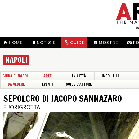
d
HOME
NOTIZIE
GUIDE
MOSTRE
F
NAPOLI
GUIDA DI NAPOLI
ARTE
IN CITTÀ
INFO UTILI
DA VEDERE
EVENTI
GUIDE D'AUTORE
SEPOLCRO DI JACOPO SANNAZARO
FUORIGROTTA