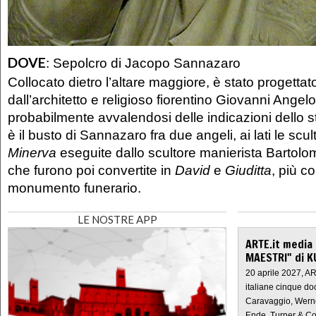
DOVE
:
Sepolcro di Jacopo Sannazaro
Collocato dietro l’altare maggiore, è stato progetta
dall’architetto e religioso fiorentino Giovanni Angel
probabilmente avvalendosi delle indicazioni dello s
è il busto di Sannazaro fra due angeli, ai lati le scul
Minerva
eseguite dallo scultore manierista Barto
che furono poi convertite in
David
e
Giuditta
, più c
monumento funerario.
LE NOSTRE APP
ARTE.it media
MAESTRI" di K
20 aprile 2027, A
italiane cinque do
Caravaggio, Werne
Ende, Turner & Co