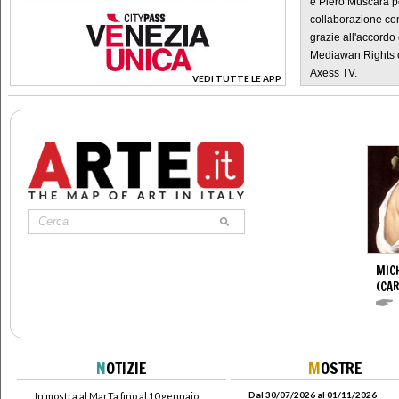
e Piero Muscarà pe
collaborazione con
grazie all'accordo 
Mediawan Rights c
Axess TV.
VEDI TUTTE LE APP
>
MIC
(CA
N
OTIZIE
M
OSTRE
Dal 30/07/2026 al 01/11/2026
In mostra al MarTa fino al 10 gennaio