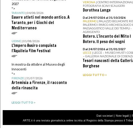
VERONA
| CENTRO INTERNAZIONAL
2027
FOTOGRAFIA SCAVI SCALIGERI
">
Dorothea Lange
TARANTO
| 04/08/2026
Essere atleti nel mondo antico. A
Dal 24/07/2026 al 31/10/2026
PALERMO
| PALAZZO BELMONTE RIS
Taranto, per i Giochi del
PALERMO I PARCO ARCHEOLOGICO 
Mediterraneo
PAESAGGISTICO VALLE DEI TEMPLI -
AGRIGENTO
Botero. L’incanto del Mito I
Botero. Il peso dei sogni
UDINE
| 01/08/2026
L'Impero Assiro conquista
Dal 24/07/2026 al 31/01/2027
l'Aquileia Film Festival
LECCE
| LECCE – MUSEO MUST I CO
– GALLERIA NAZIONALE DI COSENZ
Tesori nascosti della Galleri
In mostra da ottobre al Museo degli
Borghese
Innocenti
">
LEGGI TUTTO >
FIRENZE
| 31/07/2026
Artemisia a Firenze, il racconto
della rinascita
LEGGI TUTTO >
|
|
Dati societari
Note legali
ARTE.it è una testata giornalistica online iscritta al Registro della Stampa presso il Trib