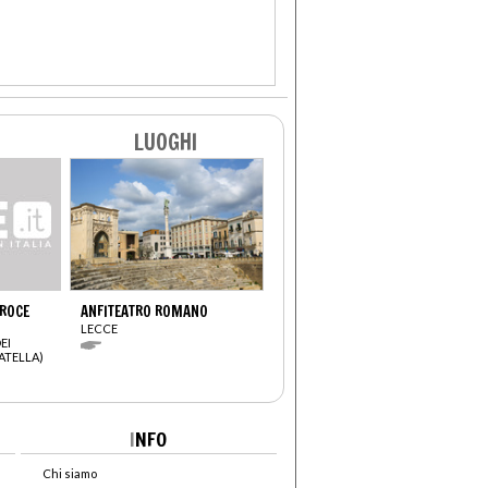
LUOGHI
CROCE
ANFITEATRO ROMANO
LECCE
EI
ATELLA)
I
NFO
Chi siamo