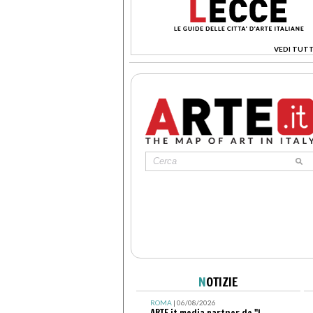
VEDI TUTT
>
N
OTIZIE
ROMA
| 06/08/2026
ARTE.it media partner de "I