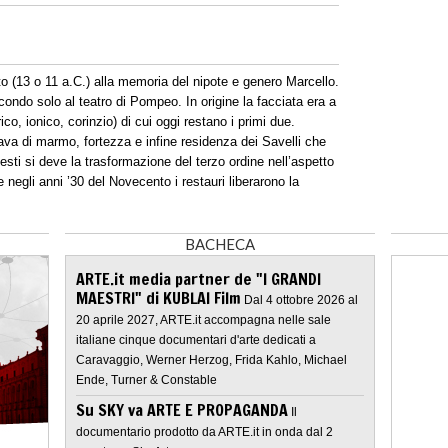
o (13 o 11 a.C.) alla memoria del nipote e genero Marcello.
ondo solo al teatro di Pompeo. In origine la facciata era a
co, ionico, corinzio) di cui oggi restano i primi due.
va di marmo, fortezza e infine residenza dei Savelli che
sti si deve la trasformazione del terzo ordine nell’aspetto
e negli anni ’30 del Novecento i restauri liberarono la
BACHECA
ARTE.it media partner de "I GRANDI
MAESTRI" di KUBLAI Film
Dal 4 ottobre 2026 al
20 aprile 2027, ARTE.it accompagna nelle sale
italiane cinque documentari d'arte dedicati a
Caravaggio, Werner Herzog, Frida Kahlo, Michael
Ende, Turner & Constable
Su SKY va ARTE E PROPAGANDA
Il
documentario prodotto da ARTE.it in onda dal 2