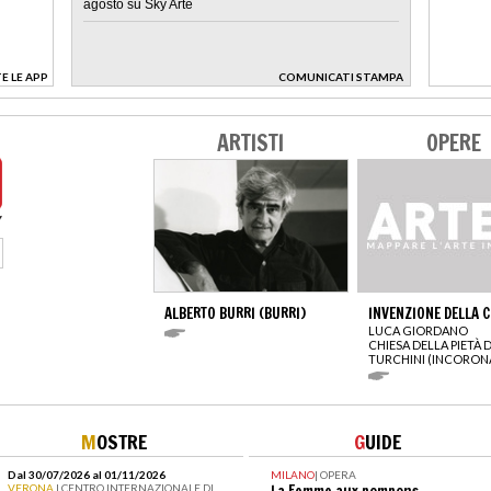
agosto su Sky Arte
E LE APP
COMUNICATI STAMPA
>
ARTISTI
OPERE
ALBERTO BURRI (BURRI)
INVENZIONE DELLA 
LUCA GIORDANO
CHIESA DELLA PIETÀ D
TURCHINI (INCORON
M
OSTRE
G
UIDE
Dal 30/07/2026 al 01/11/2026
MILANO
|
OPERA
VERONA
| CENTRO INTERNAZIONALE DI
La Femme aux pompons