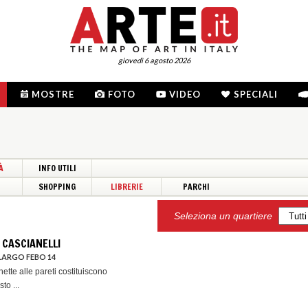
giovedì 6 agosto 2026
MOSTRE
FOTO
VIDEO
SPECIALI
À
INFO UTILI
I
SHOPPING
LIBRERIE
PARCHI
Seleziona un quartiere
 CASCIANELLI
LARGO FEBO 14
nette alle pareti costituiscono
to ...