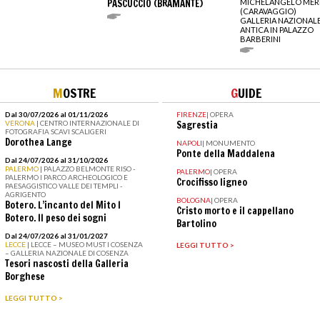
PASCUCCIO (BRAMANTE)
MICHELANGELO MERI
(CARAVAGGIO)
GALLERIA NAZIONALE
ANTICA IN PALAZZO
BARBERINI
M
OSTRE
G
UIDE
Dal 30/07/2026 al 01/11/2026
FIRENZE
|
OPERA
VERONA
| CENTRO INTERNAZIONALE DI
Sagrestia
FOTOGRAFIA SCAVI SCALIGERI
Dorothea Lange
NAPOLI
|
MONUMENTO
Ponte della Maddalena
Dal 24/07/2026 al 31/10/2026
PALERMO
| PALAZZO BELMONTE RISO -
PALERMO
|
OPERA
PALERMO I PARCO ARCHEOLOGICO E
Crocifisso ligneo
PAESAGGISTICO VALLE DEI TEMPLI -
AGRIGENTO
BOLOGNA
|
OPERA
Botero. L’incanto del Mito I
Cristo morto e il cappellano
Botero. Il peso dei sogni
Bartolino
Dal 24/07/2026 al 31/01/2027
LECCE
| LECCE – MUSEO MUST I COSENZA
LEGGI TUTTO >
– GALLERIA NAZIONALE DI COSENZA
Tesori nascosti della Galleria
Borghese
LEGGI TUTTO >