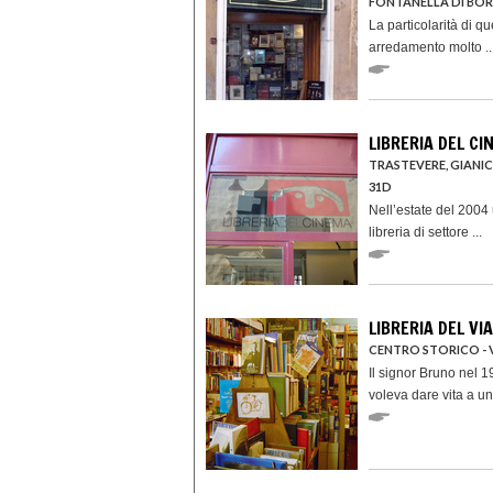
FONTANELLA DI BOR
La particolarità di qu
arredamento molto ..
LIBRERIA DEL CI
TRASTEVERE, GIANIC
31D
Nell’estate del 2004
libreria di settore ...
LIBRERIA DEL VI
CENTRO STORICO - V
Il signor Bruno nel 1
voleva dare vita a uno