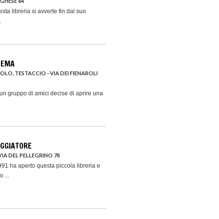
GHESE 64
esta libreria si avverte fin dal suo
.
NEMA
OLO, TESTACCIO - VIA DEI FIENAROLI
 un gruppo di amici decise di aprire una
AGGIATORE
IA DEL PELLEGRINO 78
991 ha aperto questa piccola libreria e
 ...