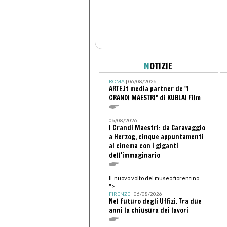
N
OTIZIE
ROMA
| 06/08/2026
ARTE.it media partner de "I
GRANDI MAESTRI" di KUBLAI Film
06/08/2026
I Grandi Maestri: da Caravaggio
a Herzog, cinque appuntamenti
al cinema con i giganti
dell'immaginario
Il nuovo volto del museo fiorentino
">
FIRENZE
| 06/08/2026
Nel futuro degli Uffizi. Tra due
anni la chiusura dei lavori