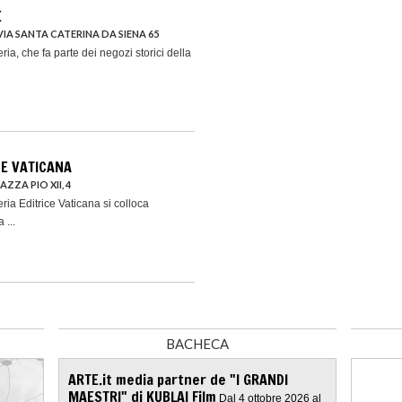
E
IA SANTA CATERINA DA SIENA 65
ria, che fa parte dei negozi storici della
CE VATICANA
AZZA PIO XII, 4
eria Editrice Vaticana si colloca
 ...
BACHECA
ARTE.it media partner de "I GRANDI
MAESTRI" di KUBLAI Film
Dal 4 ottobre 2026 al