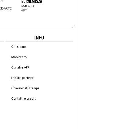
SI
BORNEMISZA
MADRID
 D’ARTE
I
NFO
Chi siamo
Manifesto
Canali e APP
I nostri partner
Comunicati stampa
Contatti e crediti