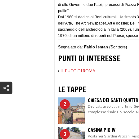
di otto Governi e due Papi; i processi di Piazza
pulite”.
Dal 1980 si dedica ai Beni culturali. Ha firmato 32
dell’Arte, The Art Newspaper, Art e dossier, Bell’I
saccheggio dell’archeologia in Italia (2009), l’u
1970, di un milione di reperti nel Paese, spesso f
Segnalato da:
Fabio Isman
(Scrittore)
PUNTI DI INTERESSE
IL BUCO DI ROMA
•
LE TAPPE
CHIESA DEI SANTI QUATT
Dedicata ai soldati martiri di S
complesso risale al V secolo. N
CASINA PIO IV
Posta nei Giardini Vaticani, vis