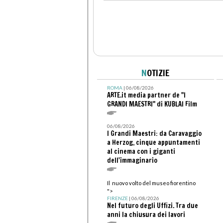
N
OTIZIE
ROMA
| 06/08/2026
ARTE.it media partner de "I
GRANDI MAESTRI" di KUBLAI Film
06/08/2026
I Grandi Maestri: da Caravaggio
a Herzog, cinque appuntamenti
al cinema con i giganti
dell'immaginario
Il nuovo volto del museo fiorentino
">
FIRENZE
| 06/08/2026
Nel futuro degli Uffizi. Tra due
anni la chiusura dei lavori