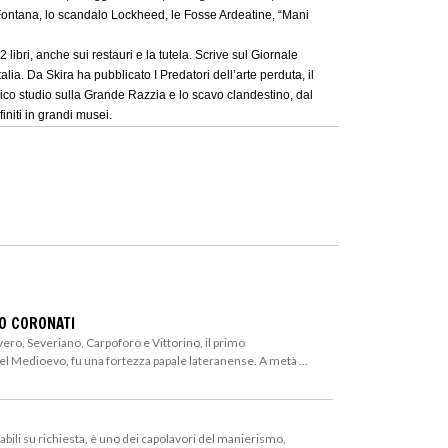
 Fontana, lo scandalo Lockheed, le Fosse Ardeatine, “Mani
 libri, anche sui restauri e la tutela. Scrive sul Giornale
talia. Da Skira ha pubblicato I Predatori dell’arte perduta, il
nico studio sulla Grande Razzia e lo scavo clandestino, dal
initi in grandi musei.
RO CORONATI
evero, Severiano, Carpoforo e Vittorino, il primo
el Medioevo, fu una fortezza papale lateranense. A metà ...
itabili su richiesta, è uno dei capolavori del manierismo,