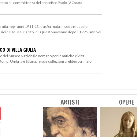
letano su committenza del pontefice Paolo IV Carafa ...
truita negli anni 1911-13, trasformata in sede museale
ssici dei Musei Capitolini. Questo avvenne dopo il 1995, anno di
O DI VILLA GIULIA
 del Museo Nazionale Romano per le antiche civiltà
Roma, Umbria e Sabina, le sue collezioni crebbero a inizio
ARTISTI
OPERE