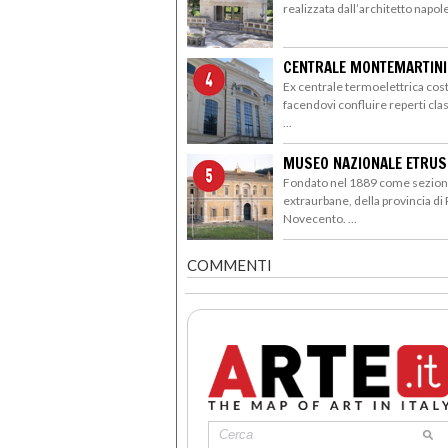
realizzata dall’architetto napo
CENTRALE MONTEMARTINI
Ex centrale termoelettrica cos
facendovi confluire reperti cla
...
MUSEO NAZIONALE ETRUSC
Fondato nel 1889 come sezione
extraurbane, della provincia di 
Novecento. ...
COMMENTI