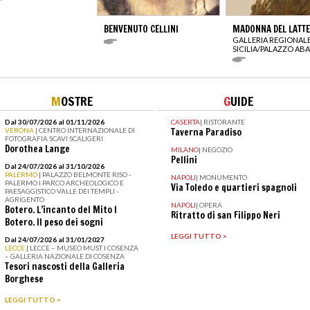
BENVENUTO CELLINI
MADONNA DEL LATTE
GALLERIA REGIONALE
SICILIA/PALAZZO ABA
M
OSTRE
G
UIDE
Dal 30/07/2026 al 01/11/2026
CASERTA
|
RISTORANTE
VERONA
| CENTRO INTERNAZIONALE DI
Taverna Paradiso
FOTOGRAFIA SCAVI SCALIGERI
Dorothea Lange
MILANO
|
NEGOZIO
Pellini
Dal 24/07/2026 al 31/10/2026
PALERMO
| PALAZZO BELMONTE RISO -
NAPOLI
|
MONUMENTO
PALERMO I PARCO ARCHEOLOGICO E
Via Toledo e quartieri spagnoli
PAESAGGISTICO VALLE DEI TEMPLI -
AGRIGENTO
NAPOLI
|
OPERA
Botero. L’incanto del Mito I
Ritratto di san Filippo Neri
Botero. Il peso dei sogni
LEGGI TUTTO >
Dal 24/07/2026 al 31/01/2027
LECCE
| LECCE – MUSEO MUST I COSENZA
– GALLERIA NAZIONALE DI COSENZA
Tesori nascosti della Galleria
Borghese
LEGGI TUTTO >