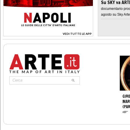
Su SKY va AR
documentario prod
agosto su Sky Arte
VEDI TUTTE LE APP
>
GIR
MAR
(PA