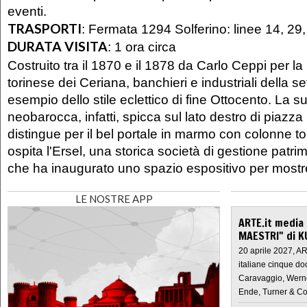
eventi.
TRASPORTI
:
Fermata 1294 Solferino: linee 14, 29,
DURATA VISITA
:
1 ora circa
Costruito tra il 1870 e il 1878 da Carlo Ceppi per la 
torinese dei Ceriana, banchieri e industriali della se
esempio dello stile eclettico di fine Ottocento. La s
neobarocca, infatti, spicca sul lato destro di piazza 
distingue per il bel portale in marmo con colonne tor
ospita l'Ersel, una storica società di gestione patri
che ha inaugurato uno spazio espositivo per most
LE NOSTRE APP
ARTE.it media
MAESTRI" di K
20 aprile 2027, A
italiane cinque do
Caravaggio, Werne
Ende, Turner & Co