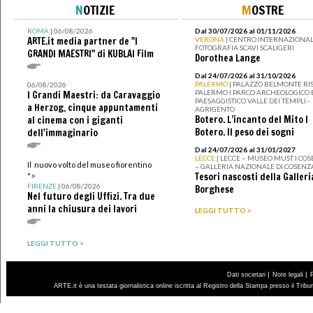
N
OTIZIE
M
OSTRE
ROMA
| 06/08/2026
Dal 30/07/2026 al 01/11/2026
ARTE.it media partner de "I
VERONA
| CENTRO INTERNAZIONAL
FOTOGRAFIA SCAVI SCALIGERI
GRANDI MAESTRI" di KUBLAI Film
Dorothea Lange
Dal 24/07/2026 al 31/10/2026
PALERMO
| PALAZZO BELMONTE RIS
06/08/2026
PALERMO I PARCO ARCHEOLOGICO 
I Grandi Maestri: da Caravaggio
PAESAGGISTICO VALLE DEI TEMPLI -
a Herzog, cinque appuntamenti
AGRIGENTO
Botero. L’incanto del Mito I
al cinema con i giganti
Botero. Il peso dei sogni
dell'immaginario
Dal 24/07/2026 al 31/01/2027
LECCE
| LECCE – MUSEO MUST I CO
Il nuovo volto del museo fiorentino
– GALLERIA NAZIONALE DI COSENZ
Tesori nascosti della Galleri
">
FIRENZE
| 06/08/2026
Borghese
Nel futuro degli Uffizi. Tra due
anni la chiusura dei lavori
LEGGI TUTTO >
LEGGI TUTTO >
|
|
Dati societari
Note legali
ARTE.it è una testata giornalistica online iscritta al Registro della Stampa presso il Trib