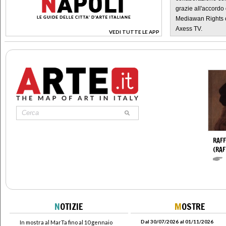
grazie all'accordo 
Mediawan Rights c
Axess TV.
VEDI TUTTE LE APP
>
RAFF
(RAF
N
OTIZIE
M
OSTRE
Dal 30/07/2026 al 01/11/2026
In mostra al MarTa fino al 10 gennaio