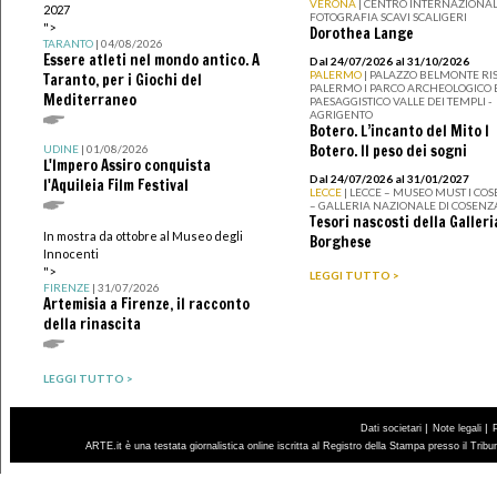
VERONA
| CENTRO INTERNAZIONAL
2027
FOTOGRAFIA SCAVI SCALIGERI
">
Dorothea Lange
TARANTO
| 04/08/2026
Essere atleti nel mondo antico. A
Dal 24/07/2026 al 31/10/2026
PALERMO
| PALAZZO BELMONTE RIS
Taranto, per i Giochi del
PALERMO I PARCO ARCHEOLOGICO 
Mediterraneo
PAESAGGISTICO VALLE DEI TEMPLI -
AGRIGENTO
Botero. L’incanto del Mito I
Botero. Il peso dei sogni
UDINE
| 01/08/2026
L'Impero Assiro conquista
Dal 24/07/2026 al 31/01/2027
l'Aquileia Film Festival
LECCE
| LECCE – MUSEO MUST I CO
– GALLERIA NAZIONALE DI COSENZ
Tesori nascosti della Galleri
In mostra da ottobre al Museo degli
Borghese
Innocenti
">
LEGGI TUTTO >
FIRENZE
| 31/07/2026
Artemisia a Firenze, il racconto
della rinascita
LEGGI TUTTO >
|
|
Dati societari
Note legali
ARTE.it è una testata giornalistica online iscritta al Registro della Stampa presso il Trib