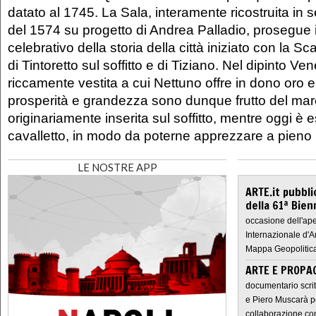
datato al 1745. La Sala, interamente ricostruita in s
del 1574 su progetto di Andrea Palladio, prosegue
celebrativo della storia della città iniziato con la S
di Tintoretto sul soffitto e di Tiziano. Nel dipinto 
riccamente vestita a cui Nettuno offre in dono oro e g
prosperità e grandezza sono dunque frutto del mar
originariamente inserita sul soffitto, mentre oggi è 
cavalletto, in modo da poterne apprezzare a pieno i
LE NOSTRE APP
ARTE.it pubbli
della 61ª Bien
occasione dell'ape
Internazionale d'A
Mappa Geopolitica
ARTE E PROPAG
documentario scrit
e Piero Muscarà pe
collaborazione con