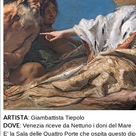
ARTISTA
:
Giambattista Tiepolo
DOVE
:
Venezia riceve da Nettuno i doni del Mare
E' la Sala delle Quattro Porte che ospita questo dip