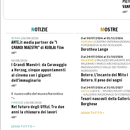
PIET
VAN
N
OTIZIE
M
OSTRE
ROMA
| 06/08/2026
Dal 30/07/2026 al 01/11/2026
ARTE.it media partner de "I
VERONA
| CENTRO INTERNAZIONAL
FOTOGRAFIA SCAVI SCALIGERI
GRANDI MAESTRI" di KUBLAI Film
Dorothea Lange
Dal 24/07/2026 al 31/10/2026
PALERMO
| PALAZZO BELMONTE RIS
06/08/2026
PALERMO I PARCO ARCHEOLOGICO 
I Grandi Maestri: da Caravaggio
PAESAGGISTICO VALLE DEI TEMPLI -
a Herzog, cinque appuntamenti
AGRIGENTO
Botero. L’incanto del Mito I
al cinema con i giganti
Botero. Il peso dei sogni
dell'immaginario
Dal 24/07/2026 al 31/01/2027
LECCE
| LECCE – MUSEO MUST I CO
Il nuovo volto del museo fiorentino
– GALLERIA NAZIONALE DI COSENZ
Tesori nascosti della Galleri
">
FIRENZE
| 06/08/2026
Borghese
Nel futuro degli Uffizi. Tra due
anni la chiusura dei lavori
LEGGI TUTTO >
LEGGI TUTTO >