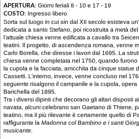
APERTURA
:
Giorni feriali 8 - 10 e 17 - 19
COSTO
:
Ingresso libero
Sorta sul luogo in cui sin dal XII secolo esisteva un
dedicata a santo Stefano, poi ricostruita a metà de
l’attuale chiesa venne edificata a cavallo tra Seice
teatini. Il progetto, di ascendenza romana, venne m
Carlo Borella, che diresse i lavori dal 1695. La stru
chiesa venne completata nel 1750, quando furono 
la cupola e la facciata, arricchita da cinque statue
Cassetti. L’interno, invece, venne concluso nel 176
seguente risalgono il campanile e la cupola, opera d
Barichella del 1895.
Tra i diversi dipinti che decorano gli altari disposti ai
navata, alcuni celebrano san Gaetano di Thiene, pa
teatino, ma il più rilevante è certamente quello di P
raffigurante la
Madonna col Bambino e i santi Giorg
musicante
.