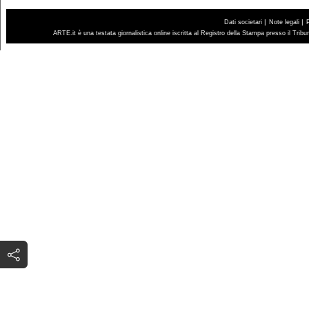
|
|
Dati societari
Note legali
ARTE.it è una testata giornalistica online iscritta al Registro della Stampa presso il Trib