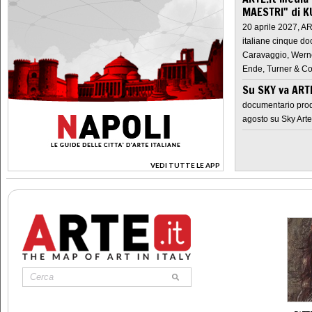
MAESTRI" di K
20 aprile 2027, A
italiane cinque do
Caravaggio, Werne
Ende, Turner & Co
Su SKY va AR
documentario prod
agosto su Sky Arte
VEDI TUTTE LE APP
>