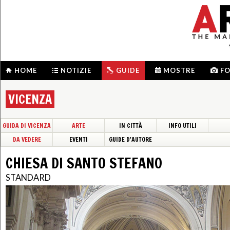
HOME
NOTIZIE
GUIDE
MOSTRE
F
VICENZA
GUIDA DI VICENZA
ARTE
IN CITTÀ
INFO UTILI
DA VEDERE
EVENTI
GUIDE D'AUTORE
CHIESA DI SANTO STEFANO
STANDARD