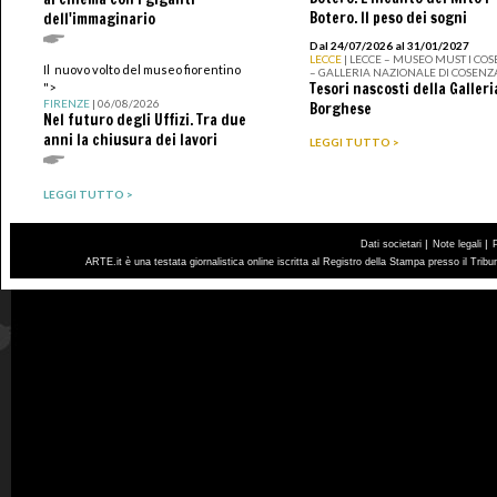
Botero. Il peso dei sogni
dell'immaginario
Dal 24/07/2026 al 31/01/2027
LECCE
| LECCE – MUSEO MUST I CO
Il nuovo volto del museo fiorentino
– GALLERIA NAZIONALE DI COSENZ
Tesori nascosti della Galleri
">
FIRENZE
| 06/08/2026
Borghese
Nel futuro degli Uffizi. Tra due
anni la chiusura dei lavori
LEGGI TUTTO >
LEGGI TUTTO >
|
|
Dati societari
Note legali
ARTE.it è una testata giornalistica online iscritta al Registro della Stampa presso il Trib