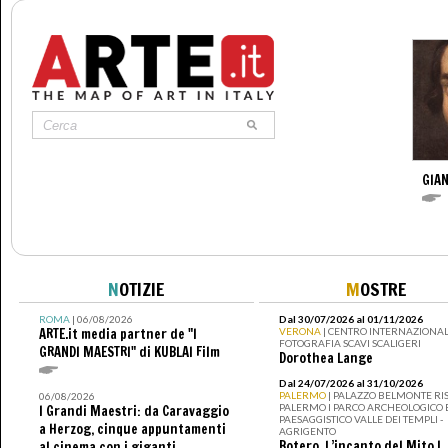
GIAN
N
OTIZIE
M
OSTRE
ROMA
| 06/08/2026
Dal 30/07/2026 al 01/11/2026
ARTE.it media partner de "I
VERONA
| CENTRO INTERNAZIONAL
FOTOGRAFIA SCAVI SCALIGERI
GRANDI MAESTRI" di KUBLAI Film
Dorothea Lange
Dal 24/07/2026 al 31/10/2026
PALERMO
| PALAZZO BELMONTE RIS
06/08/2026
PALERMO I PARCO ARCHEOLOGICO 
I Grandi Maestri: da Caravaggio
PAESAGGISTICO VALLE DEI TEMPLI -
a Herzog, cinque appuntamenti
AGRIGENTO
Botero. L’incanto del Mito I
al cinema con i giganti