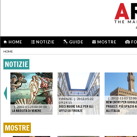
HOME
NOTIZIE
GUIDE
MOSTRE
F
HOME
NOTIZIE
IN
|
2012-11-03 12:00
FIRENZE
|
2012-05-22
NEW ENTRY PER GOOGL
09:24:11
DIECI NUOVE SALE PER GLI
PROJECT: PIÙ SPAZIO 
|
2002-01-25 00:00:00
LA NASCITA DI VENERE
UFFIZI DI FIRENZE
ALL'ITALIA
MOSTRE