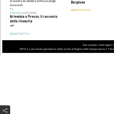
In mostra da ottobre al Museo degli
Borghese
Innocenti
">
LEGGI TUTTO >
FIRENZE
| 31/07/2026
Artemisia a Firenze, il racconto
della rinascita
LEGGI TUTTO >
|
|
Dati societari
Note legali
ARTE.it è una testata giornalistica online iscritta al Registro della Stampa presso il Trib