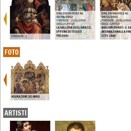
DAL 20/03/2012 AL
DAL 19/06/2012 AL
02/06/2012
04/11/2012
FIRENZE
|
GALLERIA
FIRENZE
|
GALLERIA
DEGLI UFFIZI
DEGLI UFFIZI
LA GALLERIA DEGLI ARAZZI.
BAGLIORI DORATI. IL G
EPIFENIE DI TESSUTI
INTERNAZIONALE A FIR
LE
PREZIOSI
1375-1440
FIRENZE
|
FOTO
ADORAZIONE DEI MAGI
ARTISTI