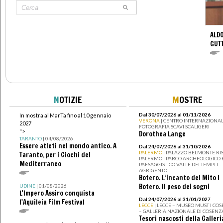
ALDO
GUT
N
OTIZIE
M
OSTRE
Dal 30/07/2026 al 01/11/2026
In mostra al MarTa fino al 10 gennaio
VERONA
| CENTRO INTERNAZIONAL
2027
FOTOGRAFIA SCAVI SCALIGERI
">
Dorothea Lange
TARANTO
| 04/08/2026
Essere atleti nel mondo antico. A
Dal 24/07/2026 al 31/10/2026
PALERMO
| PALAZZO BELMONTE RIS
Taranto, per i Giochi del
PALERMO I PARCO ARCHEOLOGICO 
Mediterraneo
PAESAGGISTICO VALLE DEI TEMPLI -
AGRIGENTO
Botero. L’incanto del Mito I
Botero. Il peso dei sogni
UDINE
| 01/08/2026
L'Impero Assiro conquista
Dal 24/07/2026 al 31/01/2027
l'Aquileia Film Festival
LECCE
| LECCE – MUSEO MUST I CO
– GALLERIA NAZIONALE DI COSENZ
Tesori nascosti della Galleri