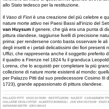
allo Stato tedesco per la restituzione.
Il
Vaso di Fiori
è una creazione del più celebre e quo
nature morte attivo nei Paesi Bassi all’inizio del S
van Huysum
il genere, che già era una punta di d
pittura olandese, raggiunse livelli di precisione natur
prima: per rendersene conto basta osservare le ali
degli insetti e i petali delicatissimi dei fiori presenti 
Uffizi, che rappresenta anche il soggetto preferito de
il quadro a Firenze nel 1824 fu il granduca Leopold
Lorena, che lo acquistò per completare la più grand
collezione di nature morte esistenti al mondo: que
per Palazzo Pitti dal suo predecessore Cosimo III d
1723), grande appassionato di pittura olandese.
·
·
·
·
PALAZZO PITTI
VASO DI FIORI
RESTITUZIONI
NAZISTI
CARABINIERI TP
·
·
·
GALLERIE DEGLI UFFIZI
ALBERTO BONISOLI
JAN VAN HUYSUM
ENZO 
·
GIOVANNI NISTRI
EIKO MAAS