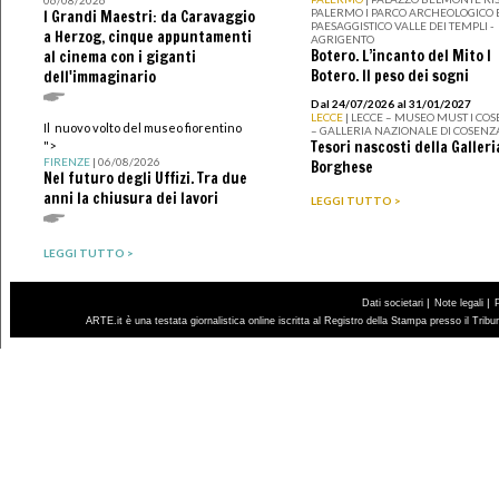
06/08/2026
PALERMO I PARCO ARCHEOLOGICO 
I Grandi Maestri: da Caravaggio
PAESAGGISTICO VALLE DEI TEMPLI -
a Herzog, cinque appuntamenti
AGRIGENTO
Botero. L’incanto del Mito I
al cinema con i giganti
Botero. Il peso dei sogni
dell'immaginario
Dal 24/07/2026 al 31/01/2027
LECCE
| LECCE – MUSEO MUST I CO
Il nuovo volto del museo fiorentino
– GALLERIA NAZIONALE DI COSENZ
Tesori nascosti della Galleri
">
FIRENZE
| 06/08/2026
Borghese
Nel futuro degli Uffizi. Tra due
anni la chiusura dei lavori
LEGGI TUTTO >
LEGGI TUTTO >
|
|
Dati societari
Note legali
ARTE.it è una testata giornalistica online iscritta al Registro della Stampa presso il Trib