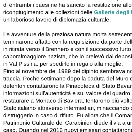
di entrambi i paesi ne ha sancito la restituzione allo 
ricongiugimento alle collezioni delle
Gallerie degli 
un laborioso lavoro di diplomazia culturale.
Le avventure della preziosa natura morta settecente
terminarono affatto con la requisizione da parte dell
in ritirata verso il Brennero e con il successivo furt
caporalmaggiore nazista, che lo prelevò dal deposit
in Val Pissiria, per spedirlo in regalo alla moglie.
Fino al novembre del 1989 del dipinto sembrava n
traccia. Poche settimane dopo la caduta del Muro di
detentori contattarono la Pinacoteca di Stato Bavar
informazioni sull’autenticità e sul valore del quadro
restaurare a Monaco di Baviera, tentarono più volte 
Stato italiano attraverso intermediari, minacciando d
distruggerlo in caso di rifiuto. Fu allora che il Coma
Patrimonio Culturale dei Carabinieri diede il via a u
caso. Quando nel 2016 nuovi emissari contattarono 