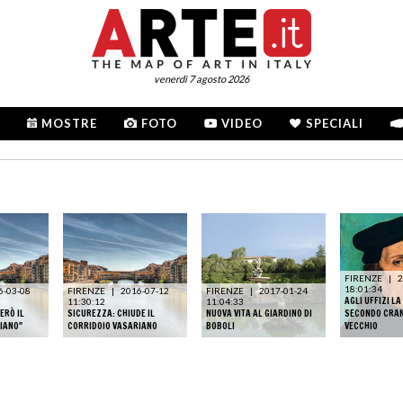
venerdì 7 agosto 2026
MOSTRE
FOTO
VIDEO
SPECIALI
FIRENZE
|
2
18:01:34
6-03-08
FIRENZE
|
2016-07-12
FIRENZE
|
2017-01-24
AGLI UFFIZI L
11:30:12
11:04:33
ERÒ IL
SICUREZZA: CHIUDE IL
NUOVA VITA AL GIARDINO DI
SECONDO CRAN
IANO"
CORRIDOIO VASARIANO
BOBOLI
VECCHIO