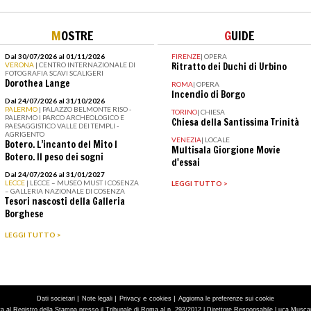
M
OSTRE
G
UIDE
Dal 30/07/2026 al 01/11/2026
FIRENZE
|
OPERA
VERONA
| CENTRO INTERNAZIONALE DI
Ritratto dei Duchi di Urbino
FOTOGRAFIA SCAVI SCALIGERI
Dorothea Lange
ROMA
|
OPERA
Incendio di Borgo
Dal 24/07/2026 al 31/10/2026
PALERMO
| PALAZZO BELMONTE RISO -
TORINO
|
CHIESA
PALERMO I PARCO ARCHEOLOGICO E
Chiesa della Santissima Trinità
PAESAGGISTICO VALLE DEI TEMPLI -
AGRIGENTO
VENEZIA
|
LOCALE
Botero. L’incanto del Mito I
Multisala Giorgione Movie
Botero. Il peso dei sogni
d'essai
Dal 24/07/2026 al 31/01/2027
LECCE
| LECCE – MUSEO MUST I COSENZA
LEGGI TUTTO >
– GALLERIA NAZIONALE DI COSENZA
Tesori nascosti della Galleria
Borghese
LEGGI TUTTO >
|
|
e
|
Dati societari
Note legali
Privacy
cookies
Aggiorna le preferenze sui cookie
tta al Registro della Stampa presso il Tribunale di Roma al n. 292/2012 | Direttore Responsabile Luca Muscarà 