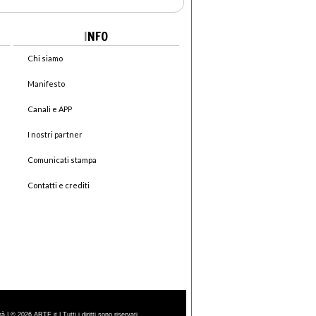
I
NFO
Chi siamo
Manifesto
Canali e APP
I nostri partner
Comunicati stampa
Contatti e crediti
| © 2026 ARTE.it | Tutti i diritti sono riservati