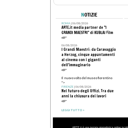
N
OTIZIE
ROMA
| 06/08/2026
ARTE.it media partner de "I
GRANDI MAESTRI" di KUBLAI Film
06/08/2026
I Grandi Maestri: da Caravaggio
a Herzog, cinque appuntamenti
al cinema con i giganti
dell'immaginario
Il nuovo volto del museo fiorentino
">
FIRENZE
| 06/08/2026
Nel futuro degli Uffizi. Tra due
anni la chiusura dei lavori
LEGGI TUTTO >
ARTE.it è una testata giornalistica online iscri