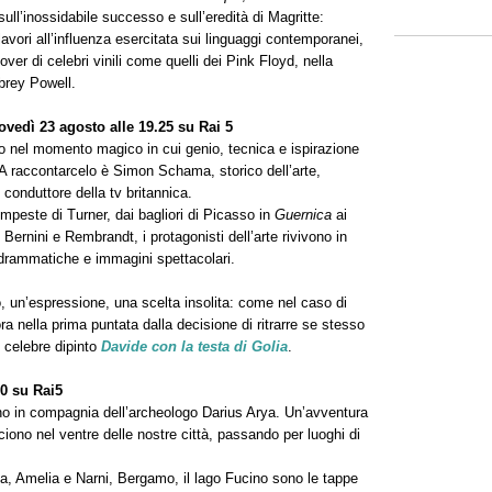
ll’inossidabile successo e sull’eredità di Magritte:
lavori all’influenza esercitata sui linguaggi contemporanei,
over di celebri vinili come quelli dei Pink Floyd, nella
brey Powell.
iovedì 23 agosto alle 19.25 su Rai 5
no nel momento magico in cui genio, tecnica e ispirazione
e. A raccontarcelo è Simon Schama, storico dell’arte,
conduttore della tv britannica.
empeste di Turner, dai bagliori di Picasso in
Guernica
ai
 Bernini e Rembrandt, i protagonisti dell’arte rivivono in
 drammatiche e immagini spettacolari.
o, un’espressione, una scelta insolita: come nel caso di
a nella prima puntata dalla decisione di ritrarre se stesso
l celebre dipinto
Davide con la testa di Golia
.
10 su Rai5
iano in compagnia dell’archeologo Darius Arya. Un’avventura
iono nel ventre delle nostre città, passando per luoghi di
ia, Amelia e Narni, Bergamo, il lago Fucino sono le tappe