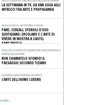
DAL 27 LUGLIO AL 2 AGOSTO SUL PICCOLO SCHERMO
LA SETTIMANA IN TV, DA VAN GOGH AGLI
INTRECCI TRA ARTE E PROPAGANDA
ROMA
|
FINO AL 18 OTTOBRE A ROMA
PANE, CEREALI, UTENSILI D’USO
QUOTIDIANO: ERCOLANO E L’ARTE DI
VIVERE IN MOSTRA A CASTEL
SANT’ANGELO
BELLUNO
|
A PIEVE DI CADORE PER I 450 ANNI DALLA
MORTE DELL’ARTISTA
NON CHIAMATELO SFONDO! IL
PAESAGGIO SECONDO TIZIANO
QUANDO L'ARTE DIVENTA UN GIOCO
L'ARTE DELL'HOMO LUDENS
OTIZIE >