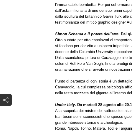
l’immancabile bombetta. Per poi soffermarci su
dall’asta milionaria di uno dei suoi primi capo
dalla scultura del britannico Gavin Turk alle c
testimonianza del mitico graphic designer Au
Simon Schama e il potere dell’arte
. Dal g
Otto puntate per otto capolavori ci trasporta
si fondono per dar vita a un’opera irripetibil
docente della Columbia University e popolare 
Dalla scandalosa pittura di Caravaggio alle t
colori di Rothko e Van Gogh, fino ai prodigi di
una narrazione che si avvale di ricostruzioni
Punto di partenza di ogni storia è un dettagli
Caravaggio, la cui complessa psicologia affior
nella testa mozzata del gigante all’interno de
Under Italy
. Da martedì 28 agosto alle 20.
Alla scoperta dei misteri del sottosuolo ital
tra i tesori semi sconosciuti che spesso giacc
grande interesse storico e archeologico.
Roma, Napoli, Torino, Matera, Todi e Tarquin