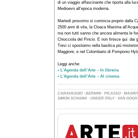
di un viaggio affascinante che riporta alla lu
Medioevo all’epoca moderna.
Martedì prossimo si comincia proprio dalla C
2500 anni di vita, la Cloaca Maxima all’Acqued
ma non tutti sanno che ancora alimenta le fo
Chiocciola del Pincio. E non finisce qui: dai g
Trevi ci spostiamo nella basilica più misterio
Maggiore, e nel Colombario di Pomponio Hylas 
Leggi anche:
• L’Agenda dell’Arte – In libreria
• L’Agenda dell’Arte – Al cinema
·
·
·
CARAVAGGIO
BERNINI
PICASSO
MAGRI
·
·
SIMON SCHAMA
UNDER ITALY
VAN GOGH