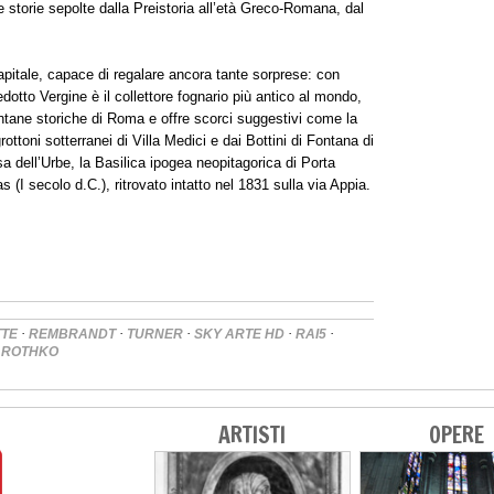
ce storie sepolte dalla Preistoria all’età Greco-Romana, dal
apitale, capace di regalare ancora tante sorprese: con
otto Vergine è il collettore fognario più antico al mondo,
ntane storiche di Roma e offre scorci suggestivi come la
rottoni sotterranei di Villa Medici e dai Bottini di Fontana di
sa dell’Urbe, la Basilica ipogea neopitagorica di Porta
(I secolo d.C.), ritrovato intatto nel 1831 sulla via Appia.
·
·
·
·
·
TTE
REMBRANDT
TURNER
SKY ARTE HD
RAI5
 ROTHKO
ARTISTI
OPERE