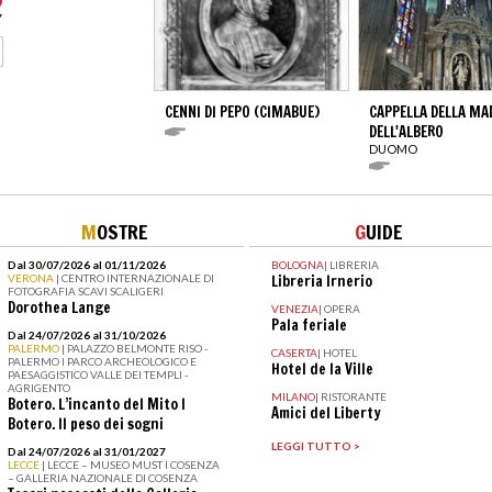
CENNI DI PEPO (CIMABUE)
CAPPELLA DELLA M
DELL'ALBERO
DUOMO
M
OSTRE
G
UIDE
Dal 30/07/2026 al 01/11/2026
BOLOGNA
|
LIBRERIA
VERONA
| CENTRO INTERNAZIONALE DI
Libreria Irnerio
FOTOGRAFIA SCAVI SCALIGERI
Dorothea Lange
VENEZIA
|
OPERA
Pala feriale
Dal 24/07/2026 al 31/10/2026
PALERMO
| PALAZZO BELMONTE RISO -
CASERTA
|
HOTEL
PALERMO I PARCO ARCHEOLOGICO E
Hotel de la Ville
PAESAGGISTICO VALLE DEI TEMPLI -
AGRIGENTO
MILANO
|
RISTORANTE
Botero. L’incanto del Mito I
Amici del Liberty
Botero. Il peso dei sogni
LEGGI TUTTO >
Dal 24/07/2026 al 31/01/2027
LECCE
| LECCE – MUSEO MUST I COSENZA
– GALLERIA NAZIONALE DI COSENZA