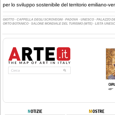
per lo sviluppo sostenibile del territorio emiliano-ve
·
·
·
·
GIOTTO
CAPPELLA DEGLI SCROVEGNI
PADOVA
UNESCO
PALAZZO D
·
·
ORTO BOTANICO
SALONE MONDIALE DEL TURISMO (WTE)
LISTA UNES
CARL
N
OTIZIE
M
OSTRE