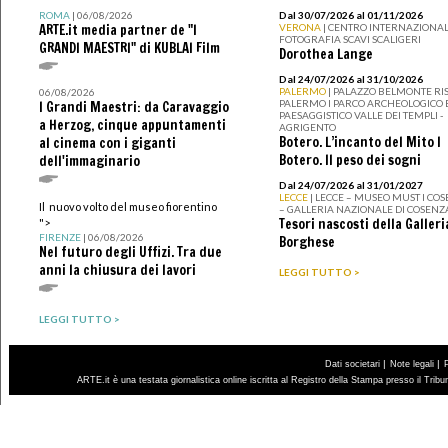
ROMA
| 06/08/2026
Dal 30/07/2026 al 01/11/2026
ARTE.it media partner de "I
VERONA
| CENTRO INTERNAZIONAL
FOTOGRAFIA SCAVI SCALIGERI
GRANDI MAESTRI" di KUBLAI Film
Dorothea Lange
Dal 24/07/2026 al 31/10/2026
PALERMO
| PALAZZO BELMONTE RIS
06/08/2026
PALERMO I PARCO ARCHEOLOGICO 
I Grandi Maestri: da Caravaggio
PAESAGGISTICO VALLE DEI TEMPLI -
a Herzog, cinque appuntamenti
AGRIGENTO
Botero. L’incanto del Mito I
al cinema con i giganti
Botero. Il peso dei sogni
dell'immaginario
Dal 24/07/2026 al 31/01/2027
LECCE
| LECCE – MUSEO MUST I CO
Il nuovo volto del museo fiorentino
– GALLERIA NAZIONALE DI COSENZ
Tesori nascosti della Galleri
">
FIRENZE
| 06/08/2026
Borghese
Nel futuro degli Uffizi. Tra due
anni la chiusura dei lavori
LEGGI TUTTO >
LEGGI TUTTO >
|
|
Dati societari
Note legali
ARTE.it è una testata giornalistica online iscritta al Registro della Stampa presso il Trib