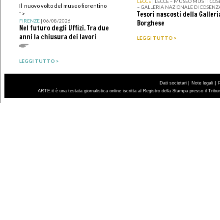
LECCE
| LECCE – MUSEO MUST I CO
Il nuovo volto del museo fiorentino
– GALLERIA NAZIONALE DI COSENZ
Tesori nascosti della Galleri
">
FIRENZE
| 06/08/2026
Borghese
Nel futuro degli Uffizi. Tra due
anni la chiusura dei lavori
LEGGI TUTTO >
LEGGI TUTTO >
|
|
Dati societari
Note legali
ARTE.it è una testata giornalistica online iscritta al Registro della Stampa presso il Trib