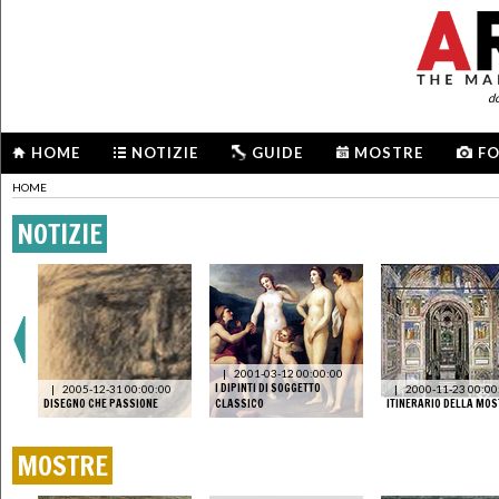
d
HOME
NOTIZIE
GUIDE
MOSTRE
F
HOME
NOTIZIE
IN
|
2001-03-12 00:00:00
 E
I DIPINTI DI SOGGETTO
|
2005-12-31 00:00:00
|
2000-11-23 00:00
DISEGNO CHE PASSIONE
CLASSICO
ITINERARIO DELLA MO
MOSTRE