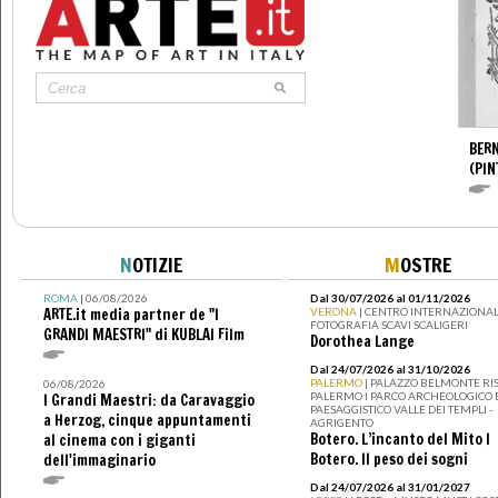
BERN
(PIN
N
OTIZIE
M
OSTRE
ROMA
| 06/08/2026
Dal 30/07/2026 al 01/11/2026
ARTE.it media partner de "I
VERONA
| CENTRO INTERNAZIONAL
FOTOGRAFIA SCAVI SCALIGERI
GRANDI MAESTRI" di KUBLAI Film
Dorothea Lange
Dal 24/07/2026 al 31/10/2026
PALERMO
| PALAZZO BELMONTE RIS
06/08/2026
PALERMO I PARCO ARCHEOLOGICO 
I Grandi Maestri: da Caravaggio
PAESAGGISTICO VALLE DEI TEMPLI -
a Herzog, cinque appuntamenti
AGRIGENTO
Botero. L’incanto del Mito I
al cinema con i giganti
Botero. Il peso dei sogni
dell'immaginario
Dal 24/07/2026 al 31/01/2027