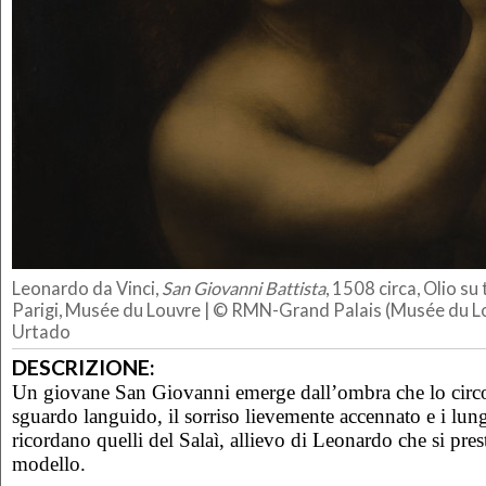
Leonardo da Vinci,
San Giovanni Battista
, 1508 circa, Olio su
Parigi, Musée du Louvre | © RMN-Grand Palais (Musée du Lo
Urtado
DESCRIZIONE:
Un giovane San Giovanni emerge dall’ombra che lo cir
sguardo languido, il sorriso lievemente accennato e i lungh
ricordano quelli del Salaì, allievo di Leonardo che si pre
modello.