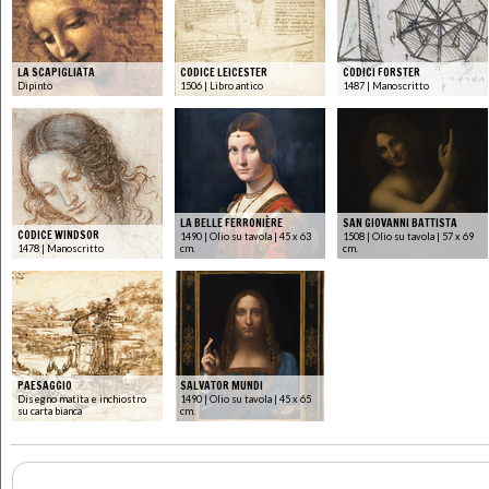
LA SCAPIGLIATA
CODICE LEICESTER
CODICI FORSTER
Dipinto
1506 | Libro antico
1487 | Manoscritto
LA BELLE FERRONIÈRE
SAN GIOVANNI BATTISTA
CODICE WINDSOR
1490 | Olio su tavola | 45 x 63
1508 | Olio su tavola | 57 x 69
1478 | Manoscritto
cm.
cm.
PAESAGGIO
SALVATOR MUNDI
Disegno matita e inchiostro
1490 | Olio su tavola | 45 x 65
su carta bianca
cm.