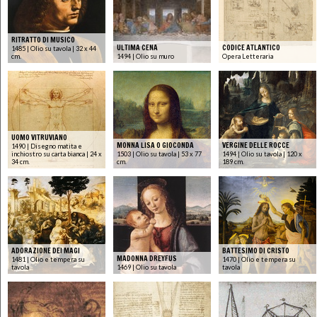
RITRATTO DI MUSICO
ULTIMA CENA
CODICE ATLANTICO
1485 | Olio su tavola | 32 x 44
cm.
1494 | Olio su muro
Opera Letteraria
UOMO VITRUVIANO
MONNA LISA O GIOCONDA
VERGINE DELLE ROCCE
1490 | Disegno matita e
inchiostro su carta bianca | 24 x
1503 | Olio su tavola | 53 x 77
1494 | Olio su tavola | 120 x
34 cm.
cm.
189 cm.
ADORAZIONE DEI MAGI
BATTESIMO DI CRISTO
MADONNA DREYFUS
1481 | Olio e tempera su
1470 | Olio e tempera su
tavola
1469 | Olio su tavola
tavola