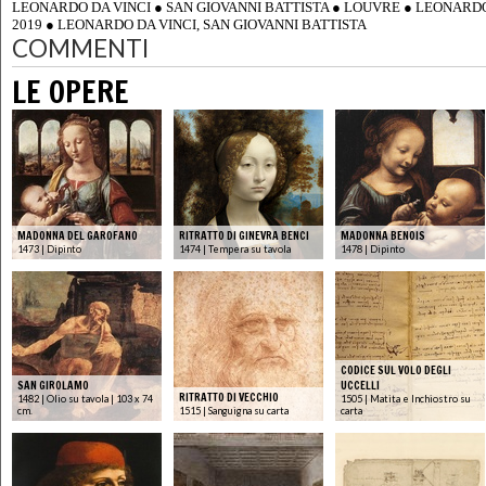
LEONARDO DA VINCI
●
SAN GIOVANNI BATTISTA
●
LOUVRE
●
LEONARD
2019
●
LEONARDO DA VINCI, SAN GIOVANNI BATTISTA
COMMENTI
LE OPERE
MADONNA DEL GAROFANO
RITRATTO DI GINEVRA BENCI
MADONNA BENOIS
1473 | Dipinto
1474 | Tempera su tavola
1478 | Dipinto
CODICE SUL VOLO DEGLI
SAN GIROLAMO
UCCELLI
RITRATTO DI VECCHIO
1482 | Olio su tavola | 103 x 74
1505 | Matita e Inchiostro su
cm.
1515 | Sanguigna su carta
carta