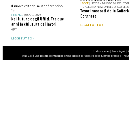
LECCE
| LECCE – MUSEO MUST I CO
Il nuovo volto del museo fiorentino
– GALLERIA NAZIONALE DI COSENZ
Tesori nascosti della Galleri
">
FIRENZE
| 06/08/2026
Borghese
Nel futuro degli Uffizi. Tra due
anni la chiusura dei lavori
LEGGI TUTTO >
LEGGI TUTTO >
|
|
Dati societari
Note legali
ARTE.it è una testata giornalistica online iscritta al Registro della Stampa presso il Trib