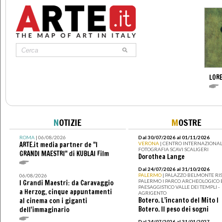
LOR
N
OTIZIE
M
OSTRE
ROMA
| 06/08/2026
Dal 30/07/2026 al 01/11/2026
ARTE.it media partner de "I
VERONA
| CENTRO INTERNAZIONAL
FOTOGRAFIA SCAVI SCALIGERI
GRANDI MAESTRI" di KUBLAI Film
Dorothea Lange
Dal 24/07/2026 al 31/10/2026
PALERMO
| PALAZZO BELMONTE RIS
06/08/2026
PALERMO I PARCO ARCHEOLOGICO 
I Grandi Maestri: da Caravaggio
PAESAGGISTICO VALLE DEI TEMPLI -
a Herzog, cinque appuntamenti
AGRIGENTO
Botero. L’incanto del Mito I
al cinema con i giganti
Botero. Il peso dei sogni
dell'immaginario
Dal 24/07/2026 al 31/01/2027