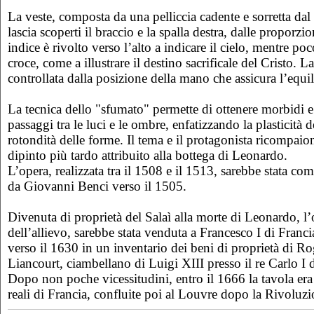
La veste, composta da una pelliccia cadente e sorretta dal 
lascia scoperti il braccio e la spalla destra, dalle proporzion
indice è rivolto verso l’alto a indicare il cielo, mentre po
croce, come a illustrare il destino sacrificale del Cristo. L
controllata dalla posizione della mano che assicura l’equil
La tecnica dello "sfumato" permette di ottenere morbidi e 
passaggi tra le luci e le ombre, enfatizzando la plasticità d
rotondità delle forme. Il tema e il protagonista ricompai
dipinto più tardo attribuito alla bottega di Leonardo.
L’opera, realizzata tra il 1508 e il 1513, sarebbe stata co
da Giovanni Benci verso il 1505.
Divenuta di proprietà del Salaì alla morte di Leonardo, l
dell’allievo, sarebbe stata venduta a Francesco I di Franci
verso il 1630 in un inventario dei beni di proprietà di R
Liancourt, ciambellano di Luigi XIII presso il re Carlo I d
Dopo non poche vicessitudini, entro il 1666 la tavola era 
reali di Francia, confluite poi al Louvre dopo la Rivoluzi