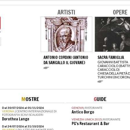
ARTISTI
OPERE
ANTONIO CORDINI (ANTONIO
SACRA FAMIGLIA
DA SANGALLO IL GIOVANE)
GIOVANNI BATTISTA
CARACCIOLO (BATTI
CARACCIOLO)
CHIESA DELLA PIETÀ D
TURCHINI (INCORON
M
OSTRE
G
UIDE
Dal 30/07/2026 al 01/11/2026
GENOVA
|
RISTORANTE
VERONA
| CENTRO INTERNAZIONALE DI
Antico Borgo
FOTOGRAFIA SCAVI SCALIGERI
Dorothea Lange
VENEZIA UNICA 2015
|
RISTORANTE
PG's Restaurant & Bar
Dal 24/07/2026 al 31/10/2026
PALERMO
| PALAZZO BELMONTE RISO -