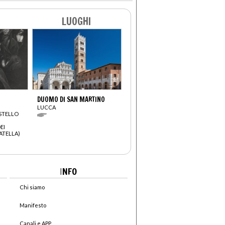
LUOGHI
DUOMO DI SAN MARTINO
LUCCA
STELLO
EI
ATELLA)
I
NFO
Chi siamo
Manifesto
Canali e APP