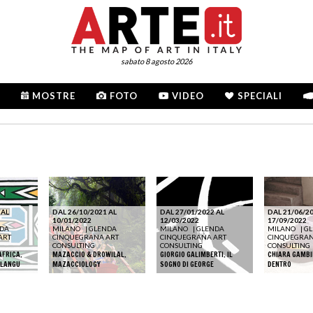
sabato 8 agosto 2026
MOSTRE
FOTO
VIDEO
SPECIALI
 AL
DAL 26/10/2021 AL
DAL 27/01/2022 AL
DAL 21/06/20
10/01/2022
12/03/2022
17/09/2022
DA
MILANO
|
GLENDA
MILANO
|
GLENDA
MILANO
|
G
ART
CINQUEGRANA ART
CINQUEGRANA ART
CINQUEGRAN
CONSULTING
CONSULTING
CONSULTING
AFRICA.
MAZACCIO & DROWILAL.
GIORGIO GALIMBERTI. IL
CHIARA GAMBI
HLANGU
MAZACCIOLOGY
SOGNO DI GEORGE
DENTRO