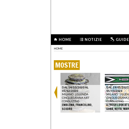
HOME
NOTIZIE
GUIDE
HOME
MOSTRE
DAL 28/11/2023 AL
DAL 14/10/2020 AL
DAL 19/05/2021
15/01/2024
01/12/2020
01/10/2021
MILANO
|
GLENDA
MILANO
|
GLENDA
MILANO
|
GLEN
T
CINQUEGRANA ART
CINQUEGRANA ART
CINQUEGRANA 
CONSULTING
CONSULTING
CONSULTING
 THIS
CLAUDIO OLIVIERI.
EMBLEMA, FRANCOLINO,
A FRESH LOOK AT 
L’APPARIRE DELLA PITTURA
SCODRO
GOBA, KEITA, MA