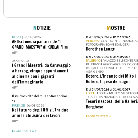
N
OTIZIE
M
OSTRE
ROMA
| 06/08/2026
Dal 30/07/2026 al 01/11/2026
ARTE.it media partner de "I
VERONA
| CENTRO INTERNAZIONAL
FOTOGRAFIA SCAVI SCALIGERI
GRANDI MAESTRI" di KUBLAI Film
Dorothea Lange
Dal 24/07/2026 al 31/10/2026
PALERMO
| PALAZZO BELMONTE RIS
06/08/2026
PALERMO I PARCO ARCHEOLOGICO 
I Grandi Maestri: da Caravaggio
PAESAGGISTICO VALLE DEI TEMPLI -
a Herzog, cinque appuntamenti
AGRIGENTO
Botero. L’incanto del Mito I
al cinema con i giganti
Botero. Il peso dei sogni
dell'immaginario
Dal 24/07/2026 al 31/01/2027
LECCE
| LECCE – MUSEO MUST I CO
Il nuovo volto del museo fiorentino
– GALLERIA NAZIONALE DI COSENZ
Tesori nascosti della Galleri
">
FIRENZE
| 06/08/2026
Borghese
Nel futuro degli Uffizi. Tra due
anni la chiusura dei lavori
LEGGI TUTTO >
LEGGI TUTTO >