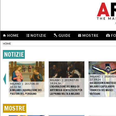
HOME
NOTIZIE
GUIDE
MOSTRE
F
HOME
NOTIZIE
MILANO
|
2020-02-
22:39:24
MILANO
|
2019-07-30
A
DA GAUGUIN A MATISSE
14:24:36
MILANO
|
2017-08-30
L'ADORAZIONE DEI MAGI DI
MILANO I CAPOLAVORI
11:32:56
A MILANO L'ADORAZIONE DEI
ARTEMISIA GENTILESCHI PER
FRANCESI DEI MUSEI
PASTORI DEL PERUGINO
LA PRIMA VOLTA A MILANO
VATICANI
MOSTRE