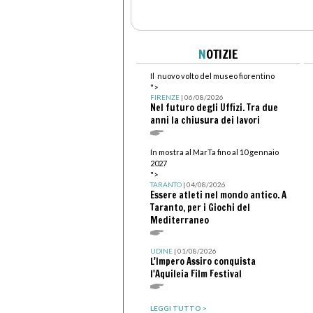
N
OTIZIE
Il nuovo volto del museo fiorentino
">
FIRENZE
| 06/08/2026
Nel futuro degli Uffizi. Tra due
anni la chiusura dei lavori
In mostra al MarTa fino al 10 gennaio
2027
">
TARANTO
| 04/08/2026
Essere atleti nel mondo antico. A
Taranto, per i Giochi del
Mediterraneo
UDINE
| 01/08/2026
L'Impero Assiro conquista
l'Aquileia Film Festival
LEGGI TUTTO >