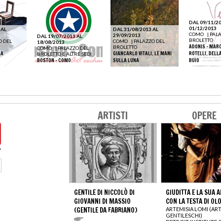
DAL 09/11/20
01/12/2013
 AL
DAL 31/08/2013 AL
COMO
|
PALA
29/09/2013
DAL 19/07/2013 AL
BROLETTO
O DEL
COMO
|
PALAZZO DEL
18/08/2013
ADONIS - MAR
BROLETTO
COMO
|
PALAZZO DEL
LA
GIANCARLO VITALI. LE MANI
ROTELLI. DELLA
BROLETTO E ALTRE SEDI
BOSTON - COMO
SULLA LUNA
BUIO
ARTISTI
OPERE
GENTILE DI NICCOLÒ DI
GIUDITTA E LA SUA 
GIOVANNI DI MASSIO
CON LA TESTA DI OL
(GENTILE DA FABRIANO)
ARTEMISIA LOMI (AR
GENTILESCHI)