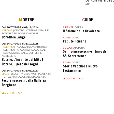
DETROIT INSTITUTE 
M
OSTRE
G
UIDE
Dal 30/07/2026 al 01/11/2026
FIRENZE
|
OPERA
VERONA
| CENTRO INTERNAZIONALE DI
Il Salone della Cavalcata
FOTOGRAFIA SCAVI SCALIGERI
Dorothea Lange
ROMA
|
OPERA
Vedute Romane
Dal 24/07/2026 al 31/10/2026
PALERMO
| PALAZZO BELMONTE RISO -
BOLOGNA
|
OPERA
PALERMO I PARCO ARCHEOLOGICO E
San Tommaso scrive l’Inno del
PAESAGGISTICO VALLE DEI TEMPLI -
SS. Sacramento
AGRIGENTO
Botero. L’incanto del Mito I
ROMA
|
OPERA
Botero. Il peso dei sogni
Storie Vecchio e Nuovo
Testamento
Dal 24/07/2026 al 31/01/2027
LECCE
| LECCE – MUSEO MUST I COSENZA
– GALLERIA NAZIONALE DI COSENZA
LEGGI TUTTO >
Tesori nascosti della Galleria
Borghese
LEGGI TUTTO >