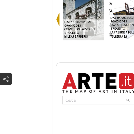
DAL 04/05/2013
10/05/2013
DAL 05/10/2024 AL
DAL 15/03/2013 AL
EL
PAVIA
|
PALAZZ
17/11/2024
09/04/2013
BROLETTO
COMO
|
PALAZZO DEL
COMO
|
PALAZZO DEL
OLI.
LA FABBRICA DEL
BROLETTO
BROLETTO
TUTTOPLESSI
MILENA BARBERIS
TOLLERANZA