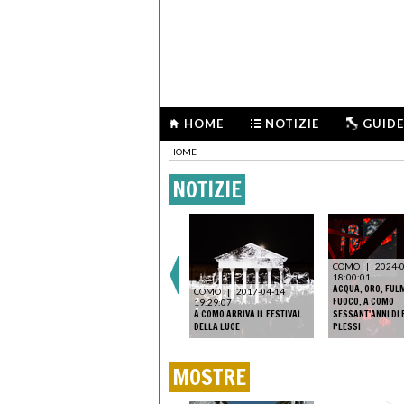
HOME
NOTIZIE
GUIDE
HOME
NOTIZIE
COMO
|
2024-
18:00:01
ACQUA, ORO, FUL
COMO
|
2017-04-14
FUOCO. A COMO
19:29:07
A COMO ARRIVA IL FESTIVAL
SESSANT'ANNI DI 
DELLA LUCE
PLESSI
MOSTRE