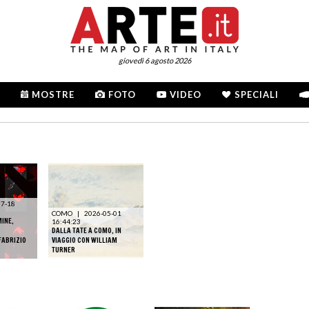
giovedì 6 agosto 2026
MOSTRE
FOTO
VIDEO
SPECIALI
07-18
COMO
|
2026-05-01
MINE,
16:44:23
DALLA TATE A COMO, IN
FABRIZIO
VIAGGIO CON WILLIAM
TURNER