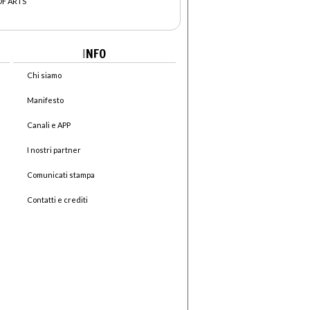
OF ARTS
I
NFO
Chi siamo
Manifesto
Canali e APP
I nostri partner
Comunicati stampa
Contatti e crediti