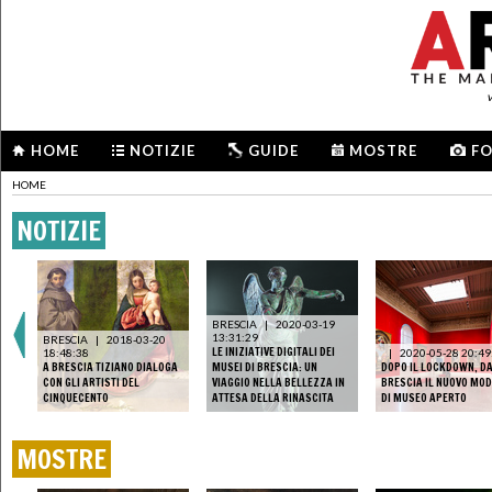
HOME
NOTIZIE
GUIDE
MOSTRE
F
HOME
NOTIZIE
BRESCIA
|
2020-03-19
13:31:29
BRESCIA
|
2018-03-20
LE INIZIATIVE DIGITALI DEI
18:48:38
|
2020-05-28 20:49
A BRESCIA TIZIANO DIALOGA
MUSEI DI BRESCIA: UN
DOPO IL LOCKDOWN, D
CON GLI ARTISTI DEL
VIAGGIO NELLA BELLEZZA IN
BRESCIA IL NUOVO MO
CINQUECENTO
ATTESA DELLA RINASCITA
DI MUSEO APERTO
MOSTRE