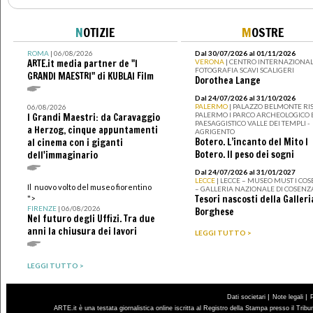
N
OTIZIE
M
OSTRE
ROMA
| 06/08/2026
Dal 30/07/2026 al 01/11/2026
ARTE.it media partner de "I
VERONA
| CENTRO INTERNAZIONAL
FOTOGRAFIA SCAVI SCALIGERI
GRANDI MAESTRI" di KUBLAI Film
Dorothea Lange
Dal 24/07/2026 al 31/10/2026
PALERMO
| PALAZZO BELMONTE RIS
06/08/2026
PALERMO I PARCO ARCHEOLOGICO 
I Grandi Maestri: da Caravaggio
PAESAGGISTICO VALLE DEI TEMPLI -
a Herzog, cinque appuntamenti
AGRIGENTO
Botero. L’incanto del Mito I
al cinema con i giganti
Botero. Il peso dei sogni
dell'immaginario
Dal 24/07/2026 al 31/01/2027
LECCE
| LECCE – MUSEO MUST I CO
Il nuovo volto del museo fiorentino
– GALLERIA NAZIONALE DI COSENZ
Tesori nascosti della Galleri
">
FIRENZE
| 06/08/2026
Borghese
Nel futuro degli Uffizi. Tra due
anni la chiusura dei lavori
LEGGI TUTTO >
LEGGI TUTTO >
|
|
Dati societari
Note legali
ARTE.it è una testata giornalistica online iscritta al Registro della Stampa presso il Trib